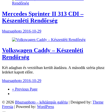
Mercedes Sprinter II 313 CDI –
Készenléti Rendőrség
bbazsaphoto
2016-10-29
Volkswagen Caddy – Készenléti
Rendőrség
Két adagban és verzióban került átadásra. A második széria plusz
ledeket kapott előre.
bbazsaphoto
2016-10-29
« Previous Page
© 2026
Bbazsaphoto – kéklámpás galéria
| Designed by:
Theme
Freesia
| Powered by:
WordPress