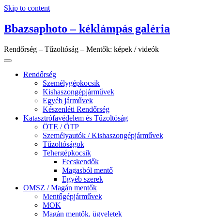
Skip to content
Bbazsaphoto – kéklámpás galéria
Rendőrség – Tűzoltóság – Mentők: képek / videók
Rendőrség
Személygépkocsik
Kishaszongépjárművek
Egyéb járművek
Készenléti Rendőrség
Katasztrófavédelem és Tűzoltóság
ÖTE / ÖTP
Személyautók / Kishaszongépjárművek
Tűzoltóságok
Tehergépkocsik
Fecskendők
Magasból mentő
Egyéb szerek
OMSZ / Magán mentők
Mentőgépjárművek
MOK
Magán mentők, ügyeletek