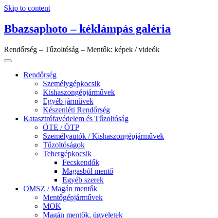
Skip to content
Bbazsaphoto – kéklámpás galéria
Rendőrség – Tűzoltóság – Mentők: képek / videók
Rendőrség
Személygépkocsik
Kishaszongépjárművek
Egyéb járművek
Készenléti Rendőrség
Katasztrófavédelem és Tűzoltóság
ÖTE / ÖTP
Személyautók / Kishaszongépjárművek
Tűzoltóságok
Tehergépkocsik
Fecskendők
Magasból mentő
Egyéb szerek
OMSZ / Magán mentők
Mentőgépjárművek
MOK
Magán mentők, ügyeletek