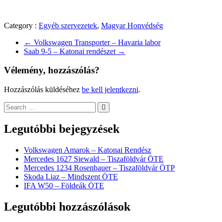
Category :
Egyéb szervezetek
,
Magyar Honvédség
←
Volkswagen Transporter – Havaria labor
Saab 9-5 – Katonai rendészet
→
Vélemény, hozzászólás?
Hozzászólás küldéséhez
be kell jelentkezni
.
Legutóbbi bejegyzések
Volkswagen Amarok – Katonai Rendész
Mercedes 1627 Siewald – Tiszaföldvár ÖTE
Mercedes 1234 Rosenbauer – Tiszaföldvár ÖTP
Skoda Liaz – Mindszent ÖTE
IFA W50 – Földeák ÖTE
Legutóbbi hozzászólások