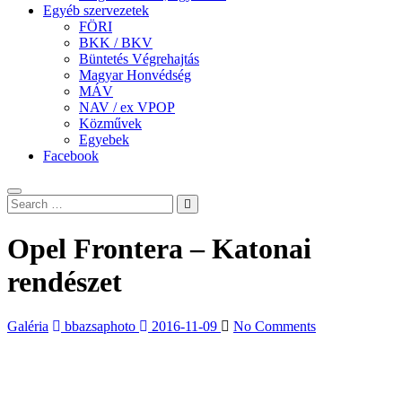
Egyéb szervezetek
FÖRI
BKK / BKV
Büntetés Végrehajtás
Magyar Honvédség
MÁV
NAV / ex VPOP
Közművek
Egyebek
Facebook
Opel Frontera – Katonai
rendészet
Galéria
bbazsaphoto
2016-11-09
No Comments