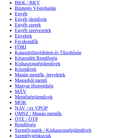
BKK / BKV
Büntetés Végrehajtás
Egyéb
Egyéb járművek
Egyéb szerek
Egyéb szervezetek
Egyebek
Fecskendők
FÖRI
Katasztrófavédelem és Tűzoltóság
Készenléti Rendőrség
Kishaszongépjárművek
Közművek
Magán mentők, ügyeletek
Magasból mentő
Magyar Honvédség
MÁV
Mentőgépjárművek
MOK
NAV / ex VPOP
OMSZ / Magán mentők
ÖTE / ÖTP
Rendőrség
Személyautók / Kishaszongépjárművek
Személygépkocsik