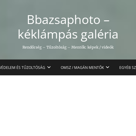
Bbazsaphoto –
kéklámpás galéria
Rendőrség – Tűzoltóság – Mentők: képek / videók
VÉDELEM ÉS TŰZOLTÓSÁG
OMSZ / MAGÁN MENTŐK
EGYÉB S