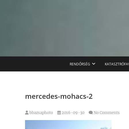
Skip
to
content
RENDŐRSÉG
KATASZTRÓFA
mercedes-mohacs-2
bbazsaphoto
2016-09-30
No Comments