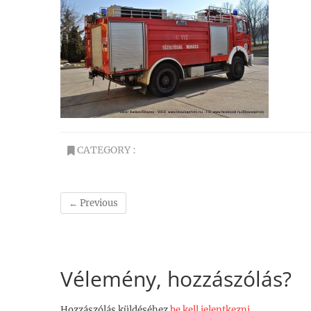
CATEGORY :
← Previous
Vélemény, hozzászólás?
Hozzászólás küldéséhez
be kell jelentkezni
.