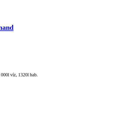
mand
 000l víz, 1320l hab.