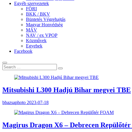
Egyéb szervezetek
FÖRI
BKK / BKV
Büntetés Végrehajtás
Magyar Honvédség
MÁV
NAV / ex VPOP
Közművek
Egyebek
Facebook
Mitsubishi L300 Hadjú Bihar megyei TBE
bbazsaphoto
2023-07-18
Magirus Dragon X6 – Debrecen Repülőt