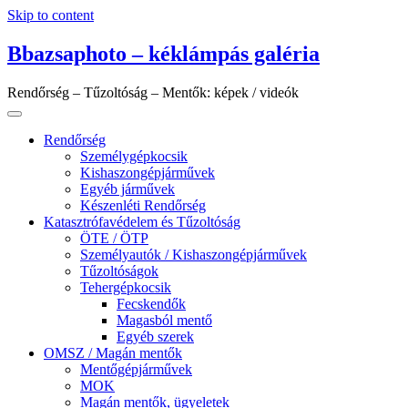
Skip to content
Bbazsaphoto – kéklámpás galéria
Rendőrség – Tűzoltóság – Mentők: képek / videók
Rendőrség
Személygépkocsik
Kishaszongépjárművek
Egyéb járművek
Készenléti Rendőrség
Katasztrófavédelem és Tűzoltóság
ÖTE / ÖTP
Személyautók / Kishaszongépjárművek
Tűzoltóságok
Tehergépkocsik
Fecskendők
Magasból mentő
Egyéb szerek
OMSZ / Magán mentők
Mentőgépjárművek
MOK
Magán mentők, ügyeletek