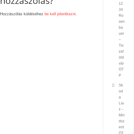
hozzászólás?
12
34
Hozzászólás küldéséhez
be kell jelentkezni
.
Ro
sen
ba
uer
–
Tis
zaf
öld
vár
ÖT
P
Sk
od
a
Lia
z –
Min
dsz
ent
ÖT