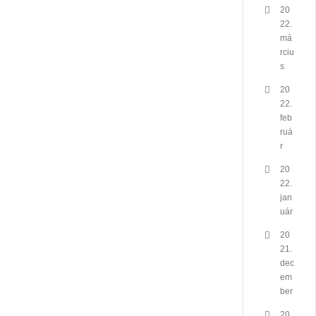
20
22.
má
rciu
s
20
22.
feb
ruá
r
20
22.
jan
uár
20
21.
dec
em
ber
20