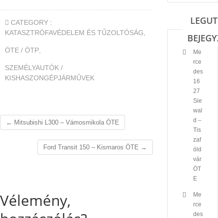
LEGUT
CATEGORY :
KATASZTRÓFAVÉDELEM ÉS TŰZOLTÓSÁG
,
BEJEGY
ÖTE / ÖTP
,
Me
rce
SZEMÉLYAUTÓK /
des
KISHASZONGÉPJÁRMŰVEK
16
27
Sie
wal
d –
←
Mitsubishi L300 – Vámosmikola ÖTE
Tis
zaf
Ford Transit 150 – Kismaros ÖTE
→
öld
vár
ÖT
E
Vélemény,
Me
rce
des