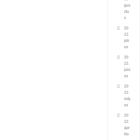
gus
ztu
s
20
22.
júli
us
20
22.
júni
us
20
22.
máj
us
20
22.
ápr
ilis