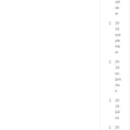
okt
ób
er
20
18.
sze
pte
mb
er
20
18.
au
gus
ztu
s
20
18.
júli
us
20