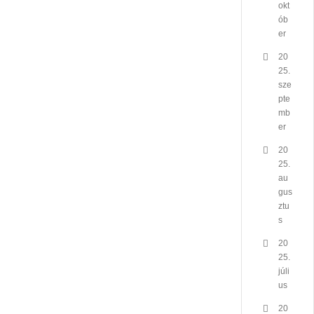
okt
ób
er
20
25.
sze
pte
mb
er
20
25.
au
gus
ztu
s
20
25.
júli
us
20