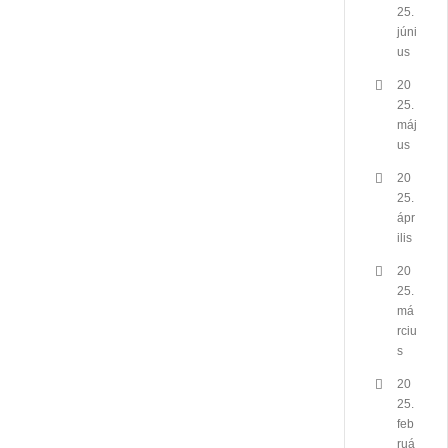
25.
júni
us
20
25.
máj
us
20
25.
ápr
ilis
20
25.
má
rciu
s
20
25.
feb
ruá