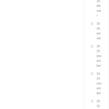
26.
feb
ruá
r
20
26.
jan
uár
20
25.
dec
em
ber
20
25.
nov
em
ber
20
25.