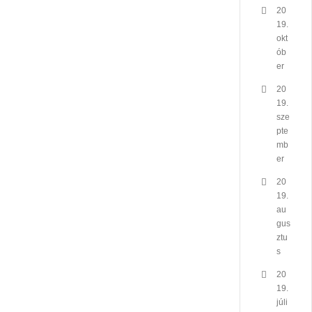
20
19.
okt
ób
er
20
19.
sze
pte
mb
er
20
19.
au
gus
ztu
s
20
19.
júli