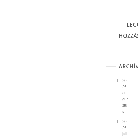
LEG
HOZZÁ
ARCHÍ
20
26.
au
gus
ztu
s
20
26.
júli