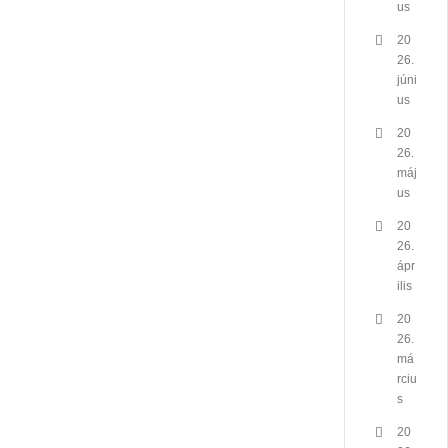
us
20
26.
júni
us
20
26.
máj
us
20
26.
ápr
ilis
20
26.
má
rciu
s
20