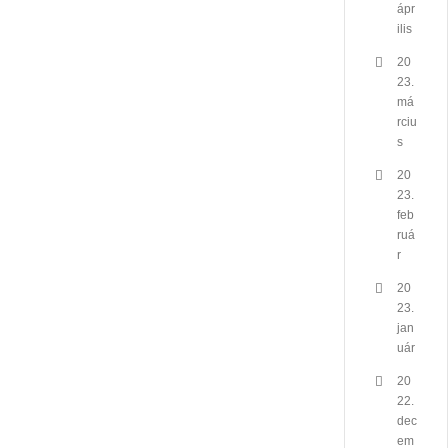
ápr
ilis
20
23.
má
rciu
s
20
23.
feb
ruá
r
20
23.
jan
uár
20
22.
dec
em