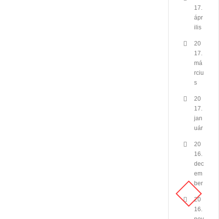
17.
ápr
ilis
20
17.
má
rciu
s
20
17.
jan
uár
20
16.
dec
em
ber
20
16.