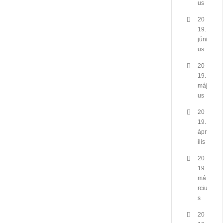
us
20
19.
júni
us
20
19.
máj
us
20
19.
ápr
ilis
20
19.
má
rciu
s
20