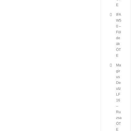
E
IFA
W5
0 –
Föl
de
ák
ÖT
E
Ma
gir
us
De
utz
LF
16
–
Ru
zsa
ÖT
E