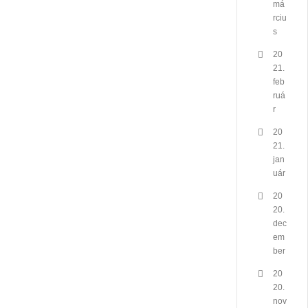
má
rciu
s
20
21.
feb
ruá
r
20
21.
jan
uár
20
20.
dec
em
ber
20
20.
nov