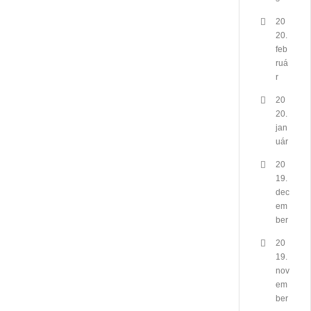
20
20.
feb
ruá
r
20
20.
jan
uár
20
19.
dec
em
ber
20
19.
nov
em
ber