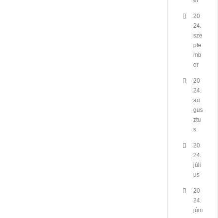
er
20
24.
sze
pte
mb
er
20
24.
au
gus
ztu
s
20
24.
júli
us
20
24.
júni