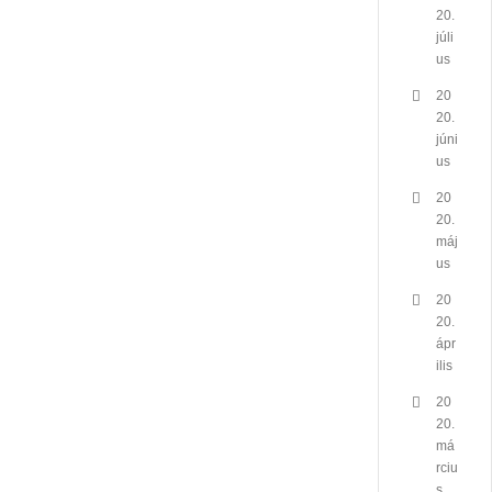
20.
júli
us
20
20.
júni
us
20
20.
máj
us
20
20.
ápr
ilis
20
20.
má
rciu
s