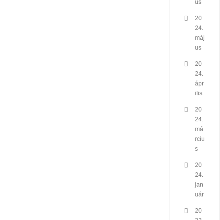
us
20
24.
máj
us
20
24.
ápr
ilis
20
24.
má
rciu
s
20
24.
jan
uár
20