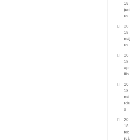
18.
júni
us
20
18.
máj
us
20
18.
ápr
ilis
20
18.
má
rciu
s
20
18.
feb
ruá