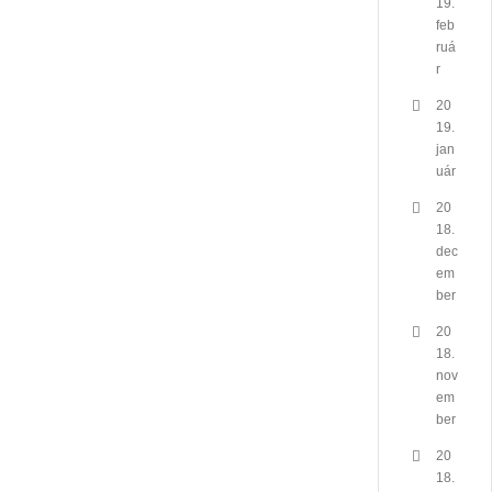
19.
feb
ruá
r
20
19.
jan
uár
20
18.
dec
em
ber
20
18.
nov
em
ber
20
18.