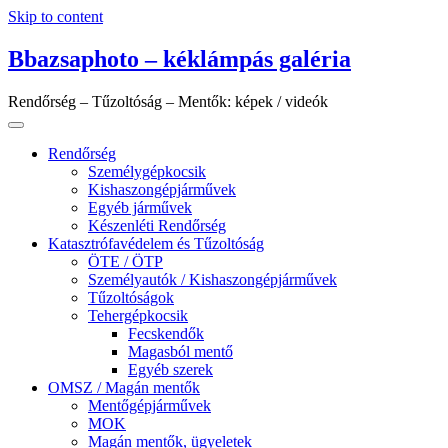
Skip to content
Bbazsaphoto – kéklámpás galéria
Rendőrség – Tűzoltóság – Mentők: képek / videók
Rendőrség
Személygépkocsik
Kishaszongépjárművek
Egyéb járművek
Készenléti Rendőrség
Katasztrófavédelem és Tűzoltóság
ÖTE / ÖTP
Személyautók / Kishaszongépjárművek
Tűzoltóságok
Tehergépkocsik
Fecskendők
Magasból mentő
Egyéb szerek
OMSZ / Magán mentők
Mentőgépjárművek
MOK
Magán mentők, ügyeletek