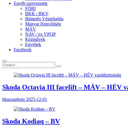
Egyéb szervezetek
FÖRI
BKK / BKV
Büntetés Végrehajtás
Magyar Honvédség
MÁV
NAV / ex VPOP
Közművek
Egyebek
Facebook
Skoda Octavia III facelift – MÁV – HÉV v
bbazsaphoto
2025-12-01
Skoda Kodiaq – BV