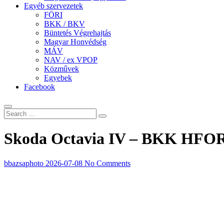
Egyéb szervezetek
FÖRI
BKK / BKV
Büntetés Végrehajtás
Magyar Honvédség
MÁV
NAV / ex VPOP
Közművek
Egyebek
Facebook
Skoda Octavia IV – BKK HFO
bbazsaphoto
2026-07-08
No Comments