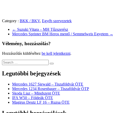
Category :
BKK / BKV
,
Egyéb szervezetek
←
Suzuki Vitara – MH Tűzszerész
Mercedes Sprinter BM Heros mentő / Semmelweis Egyetem
Vélemény, hozzászólás?
Hozzászólás küldéséhez
be kell jelentkezni
.
Legutóbbi bejegyzések
Mercedes 1627 Siewald – Tiszaföldvár ÖTE
Mercedes 1234 Rosenbauer – Tiszaföldvár ÖTP
Skoda Liaz – Mindszent ÖTE
IFA W50 – Földeák ÖTE
Magirus Deutz LF 16 – Ruzsa ÖTE
Legutóbbi hozzászólások