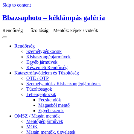
Skip to content
Bbazsaphoto – kéklámpás galéria
Rendőrség – Tűzoltóság – Mentők: képek / videók
Rendőrség
Személygépkocsik
Kishaszongépjárművek
Egyéb járművek
Készenléti Rendőrség
Katasztrófavédelem és Tűzoltóság
ÖTE / ÖTP
Személyautók / Kishaszongépjárművek
Tűzoltóságok
Tehergépkocsik
Fecskendők
Magasból mentő
Egyéb szerek
OMSZ / Magán mentők
Mentőgépjárművek
MOK
Magán mentők, ügyeletek