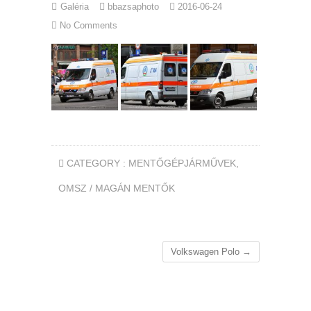
Galéria
bbazsaphoto
2016-06-24
No Comments
CATEGORY :
MENTŐGÉPJÁRMŰVEK
,
OMSZ / MAGÁN MENTŐK
Volkswagen Polo
→