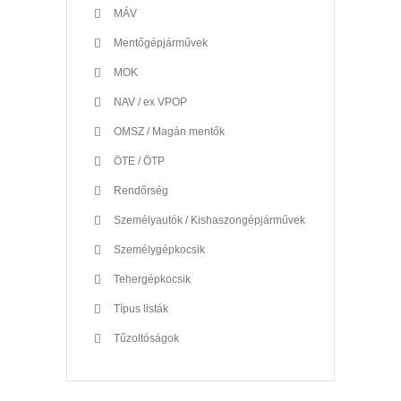
MÁV
Mentőgépjárművek
MOK
NAV / ex VPOP
OMSZ / Magán mentők
ÖTE / ÖTP
Rendőrség
Személyautók / Kishaszongépjárművek
Személygépkocsik
Tehergépkocsik
Típus listák
Tűzoltóságok