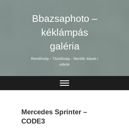
Skip
to
content
Bbazsaphoto –
kéklámpás
galéria
Rendőrség – Tűzoltóság – Mentők: képek /
videók
Mercedes Sprinter –
CODE3