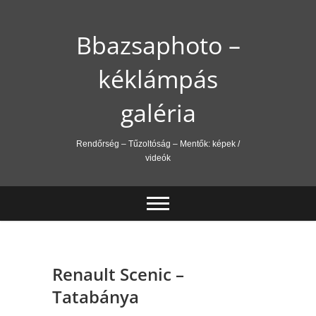
Skip
to
Bbazsaphoto –
content
kéklámpás
galéria
Rendőrség – Tűzoltóság – Mentők: képek /
videók
Renault Scenic –
Tatabánya