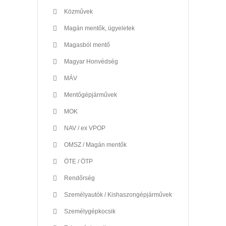
Közművek
Magán mentők, ügyeletek
Magasból mentő
Magyar Honvédség
MÁV
Mentőgépjárművek
MOK
NAV / ex VPOP
OMSZ / Magán mentők
ÖTE / ÖTP
Rendőrség
Személyautók / Kishaszongépjárművek
Személygépkocsik