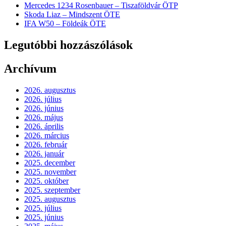
Mercedes 1234 Rosenbauer – Tiszaföldvár ÖTP
Skoda Liaz – Mindszent ÖTE
IFA W50 – Földeák ÖTE
Legutóbbi hozzászólások
Archívum
2026. augusztus
2026. július
2026. június
2026. május
2026. április
2026. március
2026. február
2026. január
2025. december
2025. november
2025. október
2025. szeptember
2025. augusztus
2025. július
2025. június