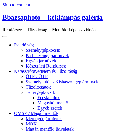
Skip to content
Bbazsaphoto – kéklámpás galéria
Rendőrség – Tűzoltóság – Mentők: képek / videók
Rendőrség
Személygépkocsik
Kishaszongépjárművek
Egyéb járművek
Készenléti Rendőrség
Katasztrófavédelem és Tűzoltóság
ÖTE / ÖTP
Személyautók / Kishaszongépjárművek
Tűzoltóságok
Tehergépkocsik
Fecskendők
Magasból mentő
Egyéb szerek
OMSZ / Magán mentők
Mentőgépjárművek
MOK
Magán mentők, ügyeletek