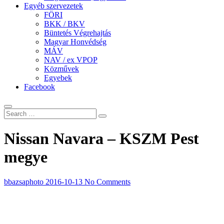
Egyéb szervezetek
FÖRI
BKK / BKV
Büntetés Végrehajtás
Magyar Honvédség
MÁV
NAV / ex VPOP
Közművek
Egyebek
Facebook
Nissan Navara – KSZM Pest
megye
bbazsaphoto
2016-10-13
No Comments