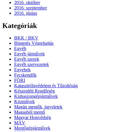
2016. október
2016. szeptember
2016. június
Kategóriák
BKK / BKV
Büntetés Végrehajtás
Egyéb
Egyéb járművek
Egyéb szerek
Egyéb szervezetek
Egyebek
Fecskendők
FÖRI
Katasztrófavédelem és Tűzoltóság
Készenléti Rendőrség
Kishaszongépjárművek
Közművek
Magán mentők, ügyeletek
Magasból mentő
Magyar Honvédség
MÁV
Mentőgépjárművek