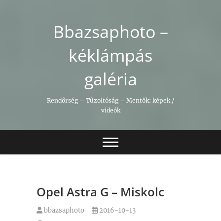
Skip
to
Bbazsaphoto –
content
kéklámpás
galéria
Rendőrség – Tűzoltóság – Mentők: képek /
videók
Opel Astra G – Miskolc
bbazsaphoto
2016-10-13