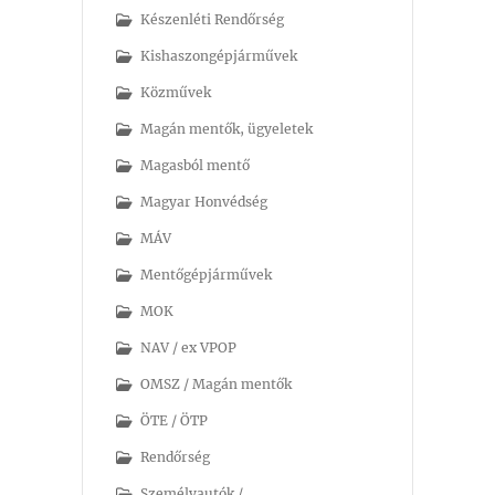
Készenléti Rendőrség
Kishaszongépjárművek
Közművek
Magán mentők, ügyeletek
Magasból mentő
Magyar Honvédség
MÁV
Mentőgépjárművek
MOK
NAV / ex VPOP
OMSZ / Magán mentők
ÖTE / ÖTP
Rendőrség
Személyautók /