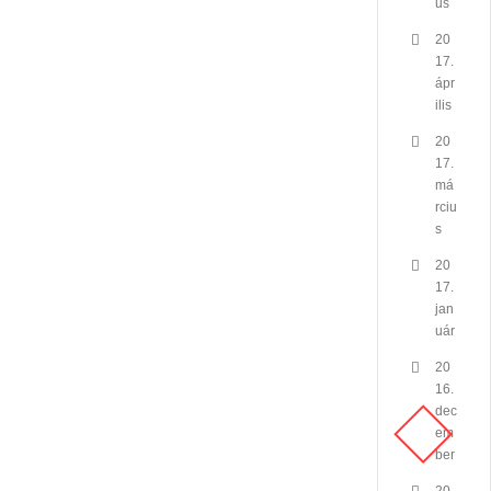
us
20
17.
ápr
ilis
20
17.
má
rciu
s
20
17.
jan
uár
20
16.
dec
em
ber