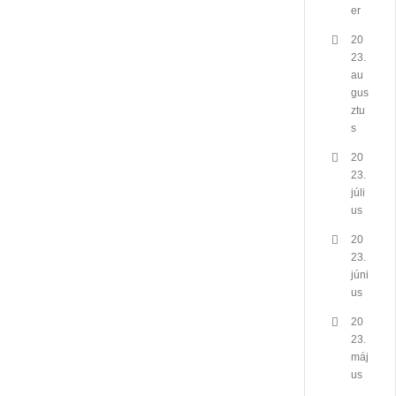
er
20
23.
au
gus
ztu
s
20
23.
júli
us
20
23.
júni
us
20
23.
máj
us