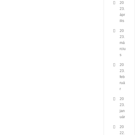
20
23.
ápr
ilis
20
23.
má
rciu
s
20
23.
feb
ruá
r
20
23.
jan
uár
20
22.