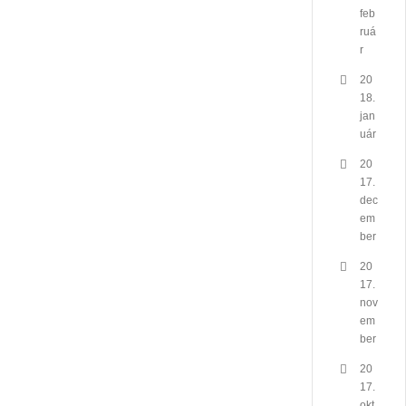
feb
ruá
r
20
18.
jan
uár
20
17.
dec
em
ber
20
17.
nov
em
ber
20
17.
okt