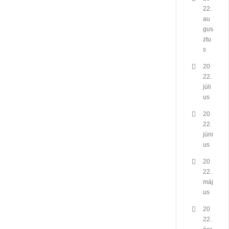
22.
au
gus
ztu
s
20
22.
júli
us
20
22.
júni
us
20
22.
máj
us
20
22.