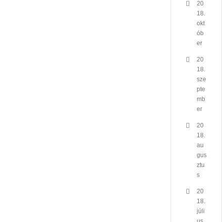
20
18.
okt
ób
er
20
18.
sze
pte
mb
er
20
18.
au
gus
ztu
s
20
18.
júli
us