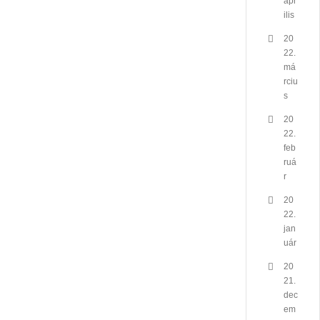
ápr
ilis
20
22.
má
rciu
s
20
22.
feb
ruá
r
20
22.
jan
uár
20
21.
dec
em