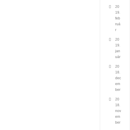
20
19.
feb
ruá
r
20
19.
jan
uár
20
18.
dec
em
ber
20
18.
nov
em
ber