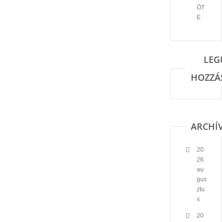
ÖT
E
LEG
HOZZÁ
ARCHÍ
20
26.
au
gus
ztu
s
20