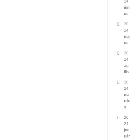
24.
júni
us
20
24.
máj
us
20
24.
ápr
ilis
20
24.
má
rciu
s
20
24.
jan
uár