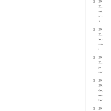
20
21.
má
rciu
s
20
21.
feb
ruá
r
20
21.
jan
uár
20
20.
dec
em
ber
20