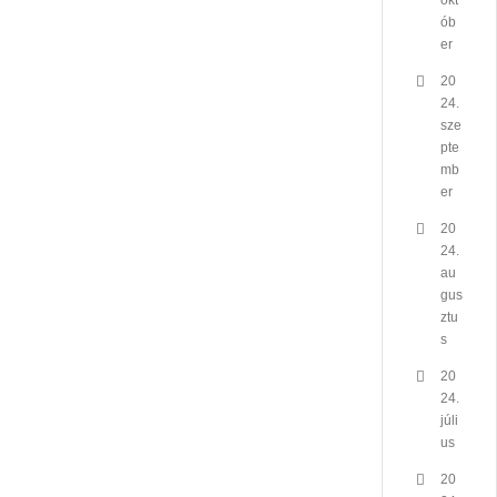
okt
ób
er
20
24.
sze
pte
mb
er
20
24.
au
gus
ztu
s
20
24.
júli
us
20