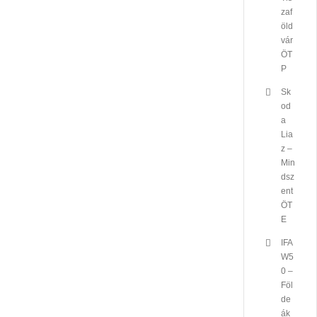
zaf
öld
vár
ÖT
P
Sk
od
a
Lia
z –
Min
dsz
ent
ÖT
E
IFA
W5
0 –
Föl
de
ák