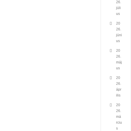
26.
júli
us
20
26.
júni
us
20
26.
máj
us
20
26.
ápr
ilis
20
26.
má
rciu
s