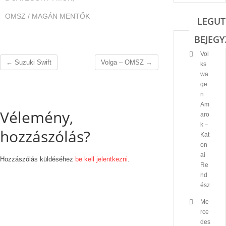
OMSZ / MAGÁN MENTŐK
LEGUT
BEJEGY
Vol
←
Suzuki Swift
Volga – OMSZ
→
ks
wa
ge
n
Am
Vélemény,
aro
k –
hozzászólás?
Kat
on
ai
Hozzászólás küldéséhez
be kell jelentkezni
.
Re
nd
ész
Me
rce
des