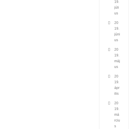
19.
júli
us
20
19.
júni
us
20
19.
máj
us
20
19.
ápr
ilis
20
19.
má
rciu
s