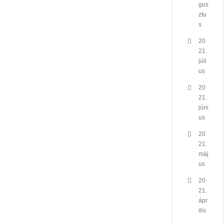
gus
ztu
s
20
21.
júli
us
20
21.
júni
us
20
21.
máj
us
20
21.
ápr
ilis