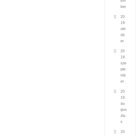
em
ber
20
19.
okt
ób
er
20
19.
sze
pte
mb
er
20
19.
au
gus
ztu
s
20