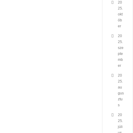
20
25.
okt
ób
er
20
25.
sze
pte
mb
er
20
25.
au
gus
ztu
s
20
25.
júli
us