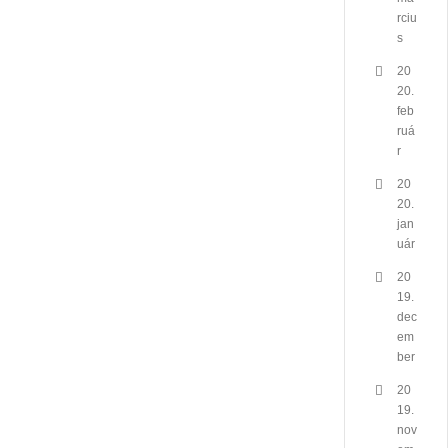
rciu
s
20
20.
feb
ruá
r
20
20.
jan
uár
20
19.
dec
em
ber
20
19.
nov