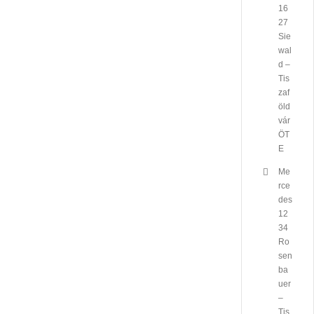
16
27
Sie
wal
d –
Tis
zaf
öld
vár
ÖT
E
Me
rce
des
12
34
Ro
sen
ba
uer
–
Tis