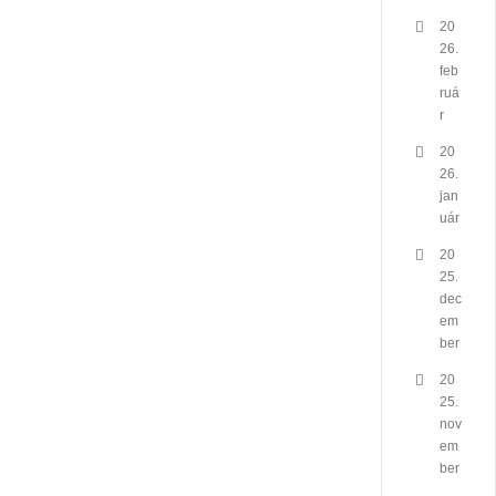
20
26.
feb
ruá
r
20
26.
jan
uár
20
25.
dec
em
ber
20
25.
nov
em
ber