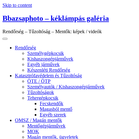
Skip to content
Bbazsaphoto – kéklámpás galéria
Rendőrség – Tűzoltóság – Mentők: képek / videók
Rendőrség
Személygépkocsik
Kishaszongépjárművek
Egyéb járművek
Készenléti Rendőrség
Katasztrófavédelem és Tűzoltóság
ÖTE / ÖTP
Személyautók / Kishaszongépjárművek
Tűzoltóságok
Tehergépkocsik
Fecskendők
Magasból mentő
Egyéb szerek
OMSZ / Magán mentők
Mentőgépjárművek
MOK
Magán mentők, ügyeletek