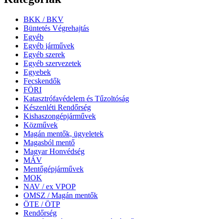
BKK / BKV
Büntetés Végrehajtás
Egyéb
Egyéb járművek
Egyéb szerek
Egyéb szervezetek
Egyebek
Fecskendők
FÖRI
Katasztrófavédelem és Tűzoltóság
Készenléti Rendőrség
Kishaszongépjárművek
Közművek
Magán mentők, ügyeletek
Magasból mentő
Magyar Honvédség
MÁV
Mentőgépjárművek
MOK
NAV / ex VPOP
OMSZ / Magán mentők
ÖTE / ÖTP
Rendőrség