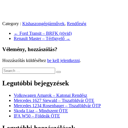
Category :
Kishaszongépjárművek
,
Rendőrség
←
Ford Transit – BRFK (rövid)
Renault Master – Térfigyelő
→
Vélemény, hozzászólás?
Hozzászólás küldéséhez
be kell jelentkezni
.
Legutóbbi bejegyzések
Volkswagen Amarok – Katonai Rendész
Mercedes 1627 Siewald – Tiszaföldvár ÖTE
Mercedes 1234 Rosenbauer – Tiszaföldvár ÖTP
Skoda Liaz – Mindszent ÖTE
IFA W50 – Földeák ÖTE
Legutóbbi hozzászólások