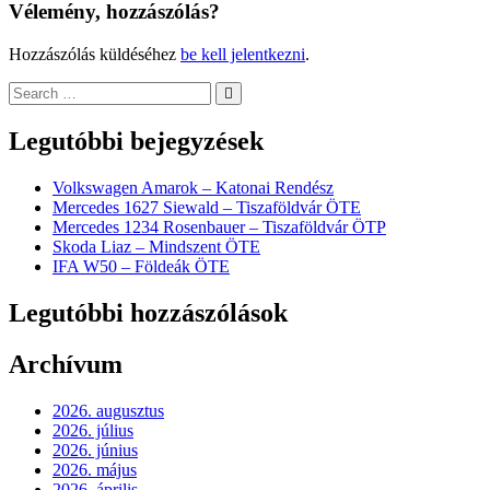
Vélemény, hozzászólás?
Hozzászólás küldéséhez
be kell jelentkezni
.
Legutóbbi bejegyzések
Volkswagen Amarok – Katonai Rendész
Mercedes 1627 Siewald – Tiszaföldvár ÖTE
Mercedes 1234 Rosenbauer – Tiszaföldvár ÖTP
Skoda Liaz – Mindszent ÖTE
IFA W50 – Földeák ÖTE
Legutóbbi hozzászólások
Archívum
2026. augusztus
2026. július
2026. június
2026. május
2026. április