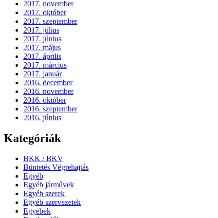
2017. november
2017. október
2017. szeptember
2017. július
2017. június
2017. május
2017. április
2017. március
2017. január
2016. december
2016. november
2016. október
2016. szeptember
2016. június
Kategóriák
BKK / BKV
Büntetés Végrehajtás
Egyéb
Egyéb járművek
Egyéb szerek
Egyéb szervezetek
Egyebek