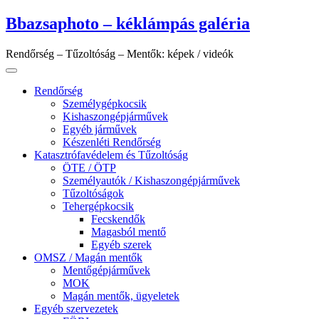
Skip
Bbazsaphoto – kéklámpás galéria
to
content
Rendőrség – Tűzoltóság – Mentők: képek / videók
Rendőrség
Személygépkocsik
Kishaszongépjárművek
Egyéb járművek
Készenléti Rendőrség
Katasztrófavédelem és Tűzoltóság
ÖTE / ÖTP
Személyautók / Kishaszongépjárművek
Tűzoltóságok
Tehergépkocsik
Fecskendők
Magasból mentő
Egyéb szerek
OMSZ / Magán mentők
Mentőgépjárművek
MOK
Magán mentők, ügyeletek
Egyéb szervezetek