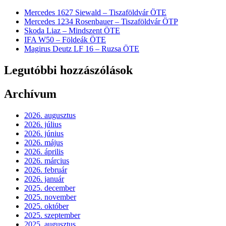
Mercedes 1627 Siewald – Tiszaföldvár ÖTE
Mercedes 1234 Rosenbauer – Tiszaföldvár ÖTP
Skoda Liaz – Mindszent ÖTE
IFA W50 – Földeák ÖTE
Magirus Deutz LF 16 – Ruzsa ÖTE
Legutóbbi hozzászólások
Archívum
2026. augusztus
2026. július
2026. június
2026. május
2026. április
2026. március
2026. február
2026. január
2025. december
2025. november
2025. október
2025. szeptember
2025. augusztus