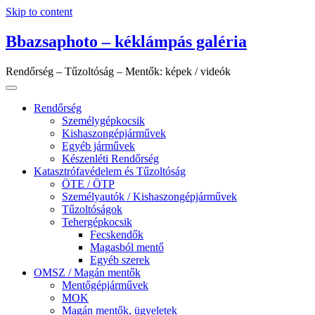
Skip to content
Bbazsaphoto – kéklámpás galéria
Rendőrség – Tűzoltóság – Mentők: képek / videók
Rendőrség
Személygépkocsik
Kishaszongépjárművek
Egyéb járművek
Készenléti Rendőrség
Katasztrófavédelem és Tűzoltóság
ÖTE / ÖTP
Személyautók / Kishaszongépjárművek
Tűzoltóságok
Tehergépkocsik
Fecskendők
Magasból mentő
Egyéb szerek
OMSZ / Magán mentők
Mentőgépjárművek
MOK
Magán mentők, ügyeletek