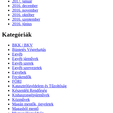
2017. január
2016. december
2016. november
2016. október
2016. szeptember
2016. június
Kategóriák
BKK / BKV
Büntetés Végrehajtás
Egyéb
Egyéb járművek
Egyéb szerek
Egyéb szervezetek
Egyebek
Fecskendők
FÖRI
Katasztrófavédelem és Tűzoltóság
Készenléti Rendőrség
Kishaszongépjárművek
Közművek
Magán mentők, ügyeletek
Magasból mentő