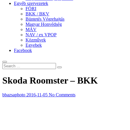
Egyéb szervezetek
FÖRI
BKK / BKV
Büntetés Végrehajtás
Magyar Honvédség
MÁV
NAV / ex VPOP
Közművek
Egyebek
Facebook
Skoda Roomster – BKK
bbazsaphoto
2016-11-05
No Comments