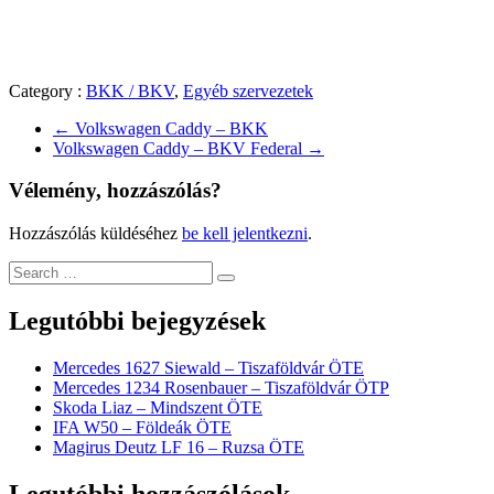
Category :
BKK / BKV
,
Egyéb szervezetek
←
Volkswagen Caddy – BKK
Volkswagen Caddy – BKV Federal
→
Vélemény, hozzászólás?
Hozzászólás küldéséhez
be kell jelentkezni
.
Legutóbbi bejegyzések
Mercedes 1627 Siewald – Tiszaföldvár ÖTE
Mercedes 1234 Rosenbauer – Tiszaföldvár ÖTP
Skoda Liaz – Mindszent ÖTE
IFA W50 – Földeák ÖTE
Magirus Deutz LF 16 – Ruzsa ÖTE
Legutóbbi hozzászólások