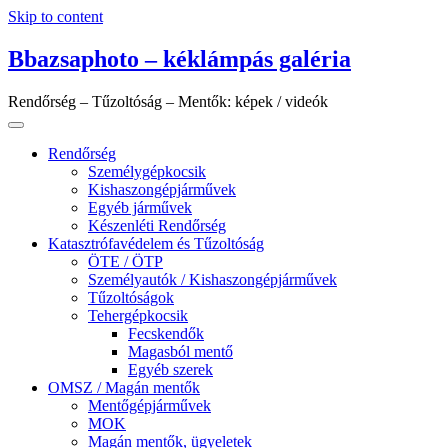
Skip to content
Bbazsaphoto – kéklámpás galéria
Rendőrség – Tűzoltóság – Mentők: képek / videók
Rendőrség
Személygépkocsik
Kishaszongépjárművek
Egyéb járművek
Készenléti Rendőrség
Katasztrófavédelem és Tűzoltóság
ÖTE / ÖTP
Személyautók / Kishaszongépjárművek
Tűzoltóságok
Tehergépkocsik
Fecskendők
Magasból mentő
Egyéb szerek
OMSZ / Magán mentők
Mentőgépjárművek
MOK
Magán mentők, ügyeletek