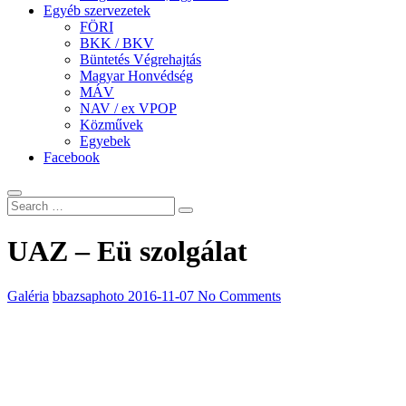
Egyéb szervezetek
FÖRI
BKK / BKV
Büntetés Végrehajtás
Magyar Honvédség
MÁV
NAV / ex VPOP
Közművek
Egyebek
Facebook
UAZ – Eü szolgálat
Galéria
bbazsaphoto
2016-11-07
No Comments