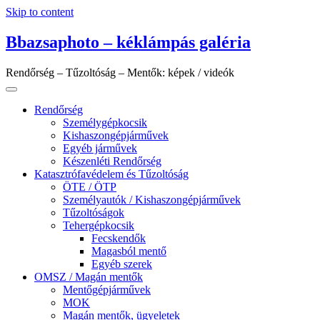
Skip to content
Bbazsaphoto – kéklámpás galéria
Rendőrség – Tűzoltóság – Mentők: képek / videók
Rendőrség
Személygépkocsik
Kishaszongépjárművek
Egyéb járművek
Készenléti Rendőrség
Katasztrófavédelem és Tűzoltóság
ÖTE / ÖTP
Személyautók / Kishaszongépjárművek
Tűzoltóságok
Tehergépkocsik
Fecskendők
Magasból mentő
Egyéb szerek
OMSZ / Magán mentők
Mentőgépjárművek
MOK
Magán mentők, ügyeletek