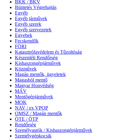
BKK / BKV
Büntetés Végrehajtás
Egyéb
Egyéb járművek
Egyéb szerek
Egyéb szervezetek
Egyebek
Fecskendők
FÖRI
Katasztrófavédelem és Tűzoltóság
Készenléti Rendőrség
Kishaszongépjárművek
Közművek
Magán mentők, ügyeletek
Magasból mentő
Magyar Honvédség
MÁV
Mentőgépjárművek
MOK
NAV / ex VPOP
OMSZ / Magán mentők
ÖTE / ÖTP
Rendőrség
Személyautók / Kishaszongépjárművek
Személygépkocsik