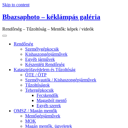
Skip to content
Bbazsaphoto – kéklámpás galéria
Rendőrség – Tűzoltóság – Mentők: képek / videók
Rendőrség
Személygépkocsik
Kishaszongépjárművek
Egyéb járművek
Készenléti Rendőrség
Katasztrófavédelem és Tűzoltóság
ÖTE / ÖTP
Személyautók / Kishaszongépjárművek
Tűzoltóságok
Tehergépkocsik
Fecskendők
Magasból mentő
Egyéb szerek
OMSZ / Magán mentők
Mentőgépjárművek
MOK
Magán mentők, ügyeletek