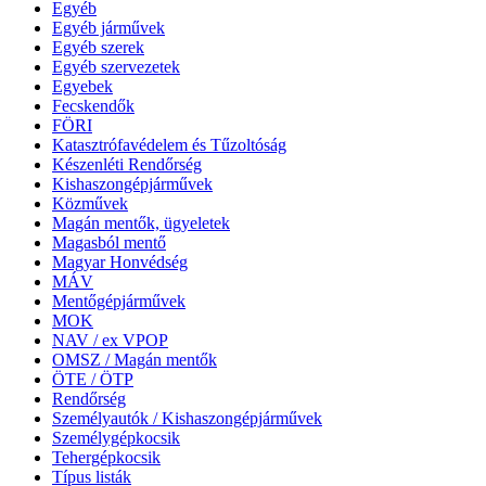
Egyéb
Egyéb járművek
Egyéb szerek
Egyéb szervezetek
Egyebek
Fecskendők
FÖRI
Katasztrófavédelem és Tűzoltóság
Készenléti Rendőrség
Kishaszongépjárművek
Közművek
Magán mentők, ügyeletek
Magasból mentő
Magyar Honvédség
MÁV
Mentőgépjárművek
MOK
NAV / ex VPOP
OMSZ / Magán mentők
ÖTE / ÖTP
Rendőrség
Személyautók / Kishaszongépjárművek
Személygépkocsik
Tehergépkocsik
Típus listák