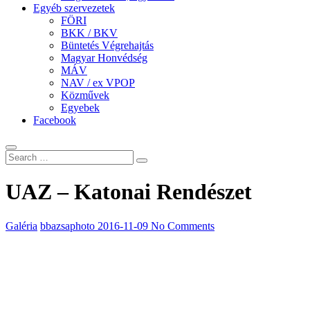
Egyéb szervezetek
FÖRI
BKK / BKV
Büntetés Végrehajtás
Magyar Honvédség
MÁV
NAV / ex VPOP
Közművek
Egyebek
Facebook
UAZ – Katonai Rendészet
Galéria
bbazsaphoto
2016-11-09
No Comments