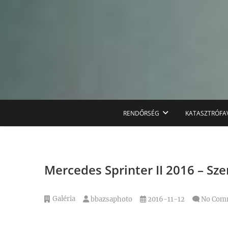
Skip
to
content
RENDŐRSÉG
KATASZTRÓFA
Mercedes Sprinter II 2016 – 
Galéria
bbazsaphoto
2016-11-12
No Com