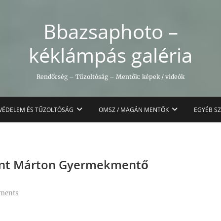
Bbazsaphoto –
kéklámpás galéria
Rendőrség – Tűzoltóság – Mentők: képek / videók
VÉDELEM ÉS TŰZOLTÓSÁG
OMSZ / MAGÁN MENTŐK
EGYÉB S
Szent Márton Gyermekmentő
ments