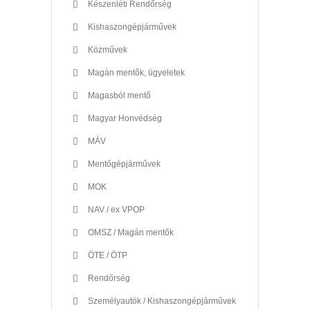
Készenléti Rendőrség
Kishaszongépjárművek
Közművek
Magán mentők, ügyeletek
Magasból mentő
Magyar Honvédség
MÁV
Mentőgépjárművek
MOK
NAV / ex VPOP
OMSZ / Magán mentők
ÖTE / ÖTP
Rendőrség
Személyautók / Kishaszongépjárművek