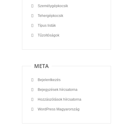
Személygépkocsik
Tehergépkocsik
Típus listák
Tűzoltóságok
META
Bejelentkezés
Bejegyzések hírcsatorna
Hozzászólások hírcsatorna
WordPress Magyarország