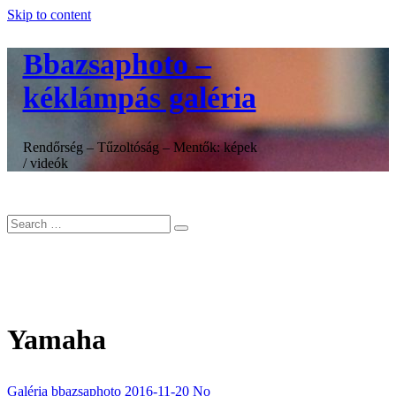
Skip to content
Bbazsaphoto –
kéklámpás galéria
Rendőrség – Tűzoltóság – Mentők: képek
/ videók
Yamaha
Galéria
bbazsaphoto
2016-11-20
No