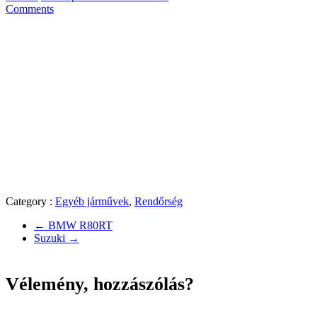
Comments
Category :
Egyéb járművek
,
Rendőrség
←
BMW R80RT
Suzuki
→
Vélemény, hozzászólás?