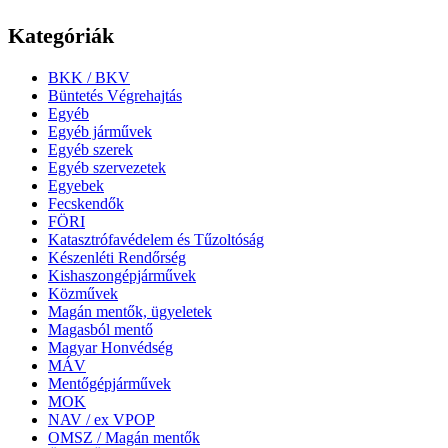
Kategóriák
BKK / BKV
Büntetés Végrehajtás
Egyéb
Egyéb járművek
Egyéb szerek
Egyéb szervezetek
Egyebek
Fecskendők
FÖRI
Katasztrófavédelem és Tűzoltóság
Készenléti Rendőrség
Kishaszongépjárművek
Közművek
Magán mentők, ügyeletek
Magasból mentő
Magyar Honvédség
MÁV
Mentőgépjárművek
MOK
NAV / ex VPOP
OMSZ / Magán mentők