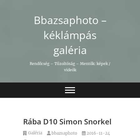
Skip
to
Bbazsaphoto –
content
kéklámpás
galéria
Rendőrség – Tűzoltóság – Mentők: képek /
videók
Rába D10 Simon Snorkel
Galéria
bbazsaphoto
2016-11-24