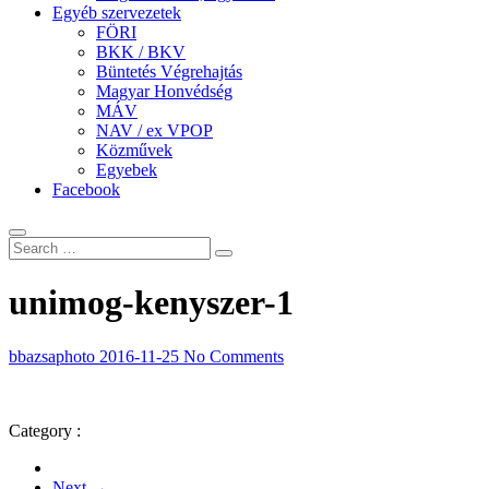
Egyéb szervezetek
FÖRI
BKK / BKV
Büntetés Végrehajtás
Magyar Honvédség
MÁV
NAV / ex VPOP
Közművek
Egyebek
Facebook
unimog-kenyszer-1
bbazsaphoto
2016-11-25
No Comments
Category :
Next →