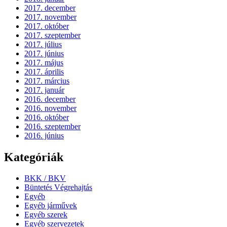
2017. december
2017. november
2017. október
2017. szeptember
2017. július
2017. június
2017. május
2017. április
2017. március
2017. január
2016. december
2016. november
2016. október
2016. szeptember
2016. június
Kategóriák
BKK / BKV
Büntetés Végrehajtás
Egyéb
Egyéb járművek
Egyéb szerek
Egyéb szervezetek