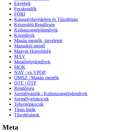
Egyebek
Fecskendők
FÖRI
Katasztrófavédelem és Tűzoltóság
Készenléti Rendőrség
Kishaszongépjárművek
Közművek
Magán mentők, ügyeletek
Magasból mentő
Magyar Honvédség
MÁV
Mentőgépjárművek
MOK
NAV / ex VPOP
OMSZ / Magán mentők
ÖTE / ÖTP
Rendőrség
Személyautók / Kishaszongépjárművek
Személygépkocsik
Tehergépkocsik
Típus listák
Tűzoltóságok
Meta