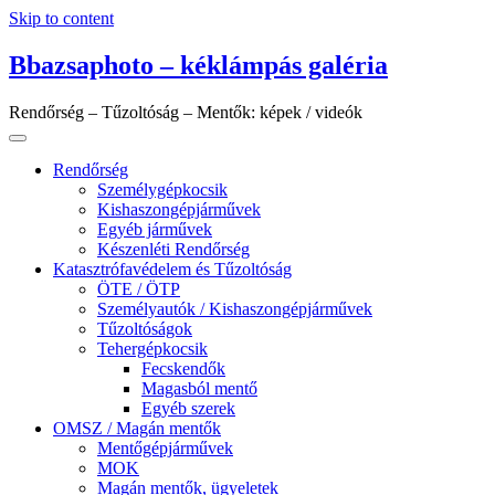
Skip to content
Bbazsaphoto – kéklámpás galéria
Rendőrség – Tűzoltóság – Mentők: képek / videók
Rendőrség
Személygépkocsik
Kishaszongépjárművek
Egyéb járművek
Készenléti Rendőrség
Katasztrófavédelem és Tűzoltóság
ÖTE / ÖTP
Személyautók / Kishaszongépjárművek
Tűzoltóságok
Tehergépkocsik
Fecskendők
Magasból mentő
Egyéb szerek
OMSZ / Magán mentők
Mentőgépjárművek
MOK
Magán mentők, ügyeletek