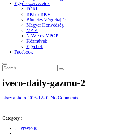
Egyéb szervezetek
FÖRI
BKK / BKV
Büntetés Végrehajtás
Magyar Honvédség
MÁV
NAV / ex VPOP
Közművek
Egyebek
Facebook
iveco-daily-gazmu-2
bbazsaphoto
2016-12-01
No Comments
Category :
← Previous