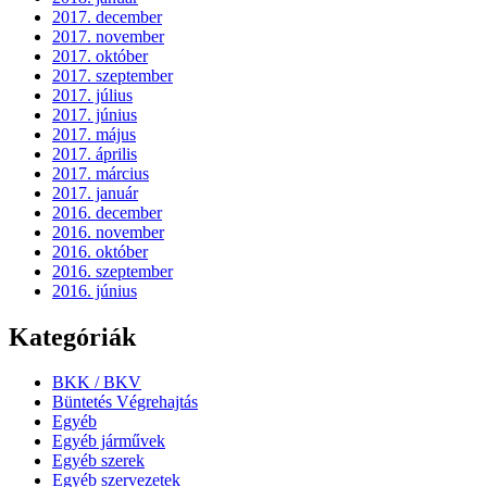
2017. december
2017. november
2017. október
2017. szeptember
2017. július
2017. június
2017. május
2017. április
2017. március
2017. január
2016. december
2016. november
2016. október
2016. szeptember
2016. június
Kategóriák
BKK / BKV
Büntetés Végrehajtás
Egyéb
Egyéb járművek
Egyéb szerek
Egyéb szervezetek