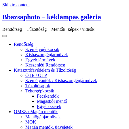
Skip to content
Bbazsaphoto – kéklámpás galéria
Rendőrség – Tűzoltóság – Mentők: képek / videók
Rendőrség
Személygépkocsik
Kishaszongépjárművek
Egyéb járművek
Készenléti Rendőrség
Katasztrófavédelem és Tűzoltóság
ÖTE / ÖTP
Személyautók / Kishaszongépjárművek
Tűzoltóságok
Tehergépkocsik
Fecskendők
Magasból mentő
Egyéb szerek
OMSZ / Magán mentők
Mentőgépjárművek
MOK
Magán mentők, ügyeletek