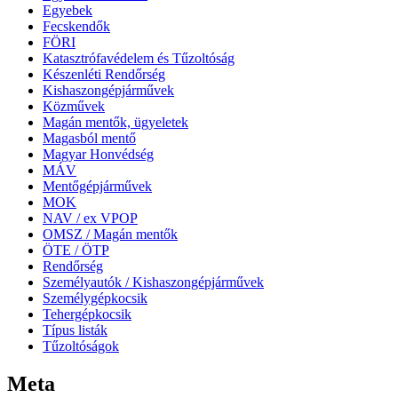
Egyebek
Fecskendők
FÖRI
Katasztrófavédelem és Tűzoltóság
Készenléti Rendőrség
Kishaszongépjárművek
Közművek
Magán mentők, ügyeletek
Magasból mentő
Magyar Honvédség
MÁV
Mentőgépjárművek
MOK
NAV / ex VPOP
OMSZ / Magán mentők
ÖTE / ÖTP
Rendőrség
Személyautók / Kishaszongépjárművek
Személygépkocsik
Tehergépkocsik
Típus listák
Tűzoltóságok
Meta