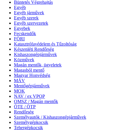
Büntetés Végrehajtás
Egyéb
Egyéb járművek
Egyéb szerek
Egyéb szervezetek
Egyebek
Fecskendők
FÖRI
Katasztrófavédelem és Tűzoltóság
Készenléti Rendőrség
Kishaszongépjárművek
Közművek
Magán mentők, ügyeletek
Magasból mentő
Magyar Honvédség
MÁV
Mentőgépjárművek
MOK
NAV / ex VPOP
OMSZ / Magán mentők
ÖTE / ÖTP
Rendőrség
Személyautók / Kishaszongépjárművek
Személygépkocsik
Tehergépkocsik