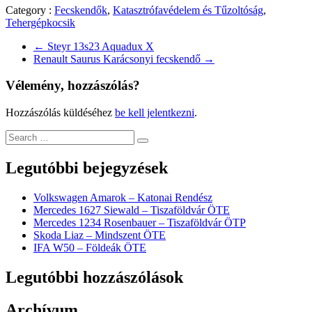
Category :
Fecskendők
,
Katasztrófavédelem és Tűzoltóság
,
Tehergépkocsik
←
Steyr 13s23 Aquadux X
Renault Saurus Karácsonyi fecskendő
→
Vélemény, hozzászólás?
Hozzászólás küldéséhez
be kell jelentkezni
.
Legutóbbi bejegyzések
Volkswagen Amarok – Katonai Rendész
Mercedes 1627 Siewald – Tiszaföldvár ÖTE
Mercedes 1234 Rosenbauer – Tiszaföldvár ÖTP
Skoda Liaz – Mindszent ÖTE
IFA W50 – Földeák ÖTE
Legutóbbi hozzászólások
Archívum