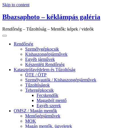
Skip to content
Bbazsaphoto – kéklámpás galéria
Rendőrség – Tűzoltóság – Mentők: képek / videók
Rendőrség
Személygépkocsik
Kishaszongépjárművek
Egyéb járművek
Készenléti Rendőrség
Katasztrófavédelem és Tűzoltóság
ÖTE / ÖTP
Személyautók / Kishaszongépjárművek
Tűzoltóságok
Tehergépkocsik
Fecskendők
Magasból mentő
Egyéb szerek
OMSZ / Magán mentők
Mentőgépjárművek
MOK
Magán mentők, ügyeletek