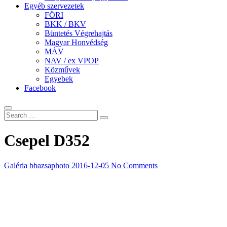
Egyéb szervezetek
FÖRI
BKK / BKV
Büntetés Végrehajtás
Magyar Honvédség
MÁV
NAV / ex VPOP
Közművek
Egyebek
Facebook
Csepel D352
Galéria
bbazsaphoto
2016-12-05
No Comments