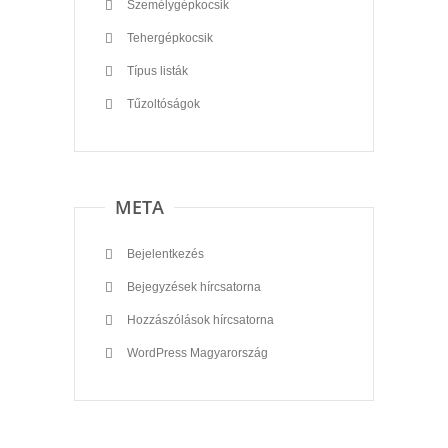
Személygépkocsik
Tehergépkocsik
Típus listák
Tűzoltóságok
META
Bejelentkezés
Bejegyzések hírcsatorna
Hozzászólások hírcsatorna
WordPress Magyarország