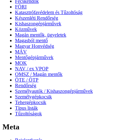
Fecskendők
FÖRI
Katasztrófavédelem és Tűzoltóság
Készenléti Rendőrség
Kishaszongépjárművek
Közművek
Magán mentők, ügyeletek
Magasból mentő
Magyar Honvédség
MÁV
Mentőgépjárművek
MOK
NAV / ex VPOP
OMSZ / Magán mentők
ÖTE / ÖTP
Rendőrség
Személyautók / Kishaszongépjárművek
Személygépkocsik
Tehergépkocsik
Típus listák
Tűzoltóságok
Meta