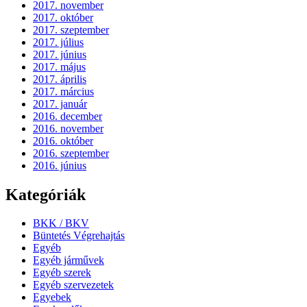
2017. november
2017. október
2017. szeptember
2017. július
2017. június
2017. május
2017. április
2017. március
2017. január
2016. december
2016. november
2016. október
2016. szeptember
2016. június
Kategóriák
BKK / BKV
Büntetés Végrehajtás
Egyéb
Egyéb járművek
Egyéb szerek
Egyéb szervezetek
Egyebek