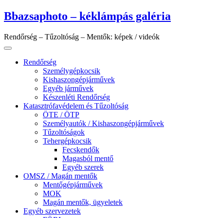
Skip
Bbazsaphoto – kéklámpás galéria
to
content
Rendőrség – Tűzoltóság – Mentők: képek / videók
Rendőrség
Személygépkocsik
Kishaszongépjárművek
Egyéb járművek
Készenléti Rendőrség
Katasztrófavédelem és Tűzoltóság
ÖTE / ÖTP
Személyautók / Kishaszongépjárművek
Tűzoltóságok
Tehergépkocsik
Fecskendők
Magasból mentő
Egyéb szerek
OMSZ / Magán mentők
Mentőgépjárművek
MOK
Magán mentők, ügyeletek
Egyéb szervezetek