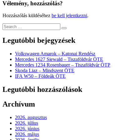
Vélemény, hozzászólás?
Hozzászólás küldéséhez
be kell jelentkezni
.
Legutóbbi bejegyzések
Volkswagen Amarok – Katonai Rendész
Mercedes 1627 Siewald – Tiszaföldvár ÖTE
Mercedes 1234 Rosenbauer – Tiszaföldvár ÖTP
Skoda Liaz – Mindszent ÖTE
IFA W50 – Földeák ÖTE
Legutóbbi hozzászólások
Archívum
2026. augusztus
2026. július
2026. június
2026. május
2026. április