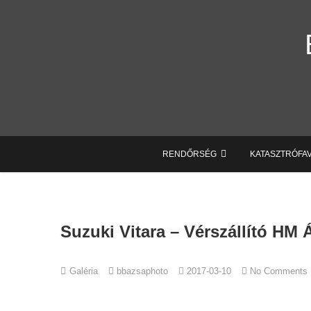
Skip
to
content
RENDŐRSÉG
KATASZTRÓFA
Suzuki Vitara – Vérszállító HM
Galéria
bbazsaphoto
2017-03-10
No Comments