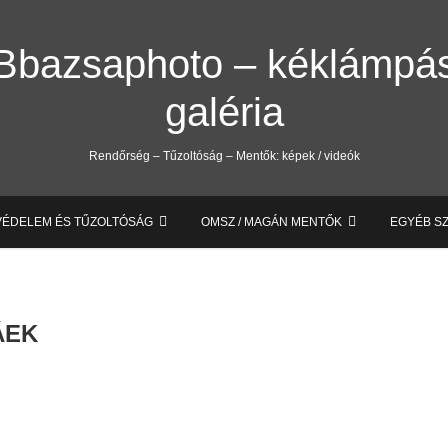
Bbazsaphoto – kéklámpá
galéria
Rendőrség – Tűzoltóság – Mentők: képek / videók
VÉDELEM ÉS TŰZOLTÓSÁG
OMSZ / MAGÁN MENTŐK
EGYÉB S
 ÁEK