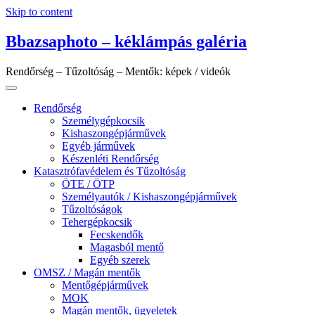
Skip to content
Bbazsaphoto – kéklámpás galéria
Rendőrség – Tűzoltóság – Mentők: képek / videók
Rendőrség
Személygépkocsik
Kishaszongépjárművek
Egyéb járművek
Készenléti Rendőrség
Katasztrófavédelem és Tűzoltóság
ÖTE / ÖTP
Személyautók / Kishaszongépjárművek
Tűzoltóságok
Tehergépkocsik
Fecskendők
Magasból mentő
Egyéb szerek
OMSZ / Magán mentők
Mentőgépjárművek
MOK
Magán mentők, ügyeletek