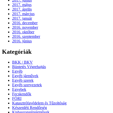
2017. június
2017. május
2017. április
2017. március
2017. január
2016. december
2016. november
2016. október
2016. szeptember
2016. június
Kategóriák
BKK / BKV
Büntetés Végrehajtás
Egyéb
Egyéb járművek
Egyéb szerek
Egyéb szervezetek
Egyebek
Fecskendők
FÖRI
Katasztrófavédelem és Tűzoltóság
Készenléti Rendőrség
Kishaszongépjárművek