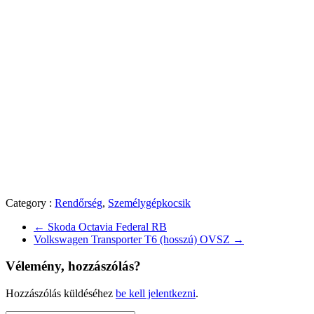
Category :
Rendőrség
,
Személygépkocsik
←
Skoda Octavia Federal RB
Volkswagen Transporter T6 (hosszú) OVSZ
→
Vélemény, hozzászólás?
Hozzászólás küldéséhez
be kell jelentkezni
.