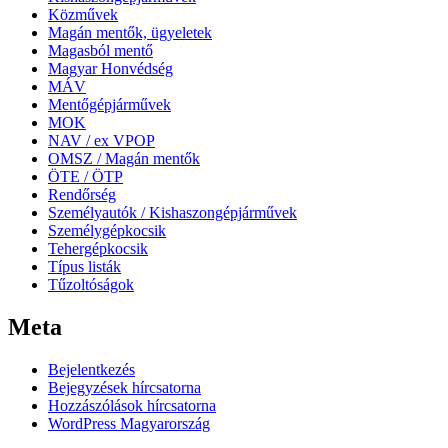
Közművek
Magán mentők, ügyeletek
Magasból mentő
Magyar Honvédség
MÁV
Mentőgépjárművek
MOK
NAV / ex VPOP
OMSZ / Magán mentők
ÖTE / ÖTP
Rendőrség
Személyautók / Kishaszongépjárművek
Személygépkocsik
Tehergépkocsik
Típus listák
Tűzoltóságok
Meta
Bejelentkezés
Bejegyzések hírcsatorna
Hozzászólások hírcsatorna
WordPress Magyarország