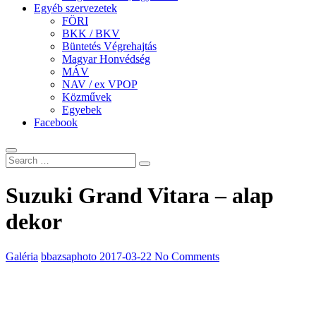
Egyéb szervezetek
FÖRI
BKK / BKV
Büntetés Végrehajtás
Magyar Honvédség
MÁV
NAV / ex VPOP
Közművek
Egyebek
Facebook
Suzuki Grand Vitara – alap
dekor
Galéria
bbazsaphoto
2017-03-22
No Comments