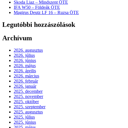
Skoda Liaz – Mindszent ÖTE
IFA W50 – Földeák ÖTE
Magirus Deutz LF 16 – Ruzsa ÖTE
Legutóbbi hozzászólások
Archívum
2026. augusztus
2026. július
2026. június
2026. május
2026. április
2026. március
2026. február
2026. január
2025. december
2025. november
2025. október
2025. szeptember
2025. augusztus
2025. július
2025. június
2025. május