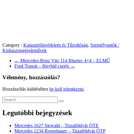
Category :
Katasztrófavédelem és Tűzoltóság
,
Személyautók /
Kishaszongépjárművek
←
Mercedes-Benz Vito 114 Bluetec 4×4 – ELMŰ
Ford Transit – fényhíd cserés
→
Vélemény, hozzászólás?
Hozzászólás küldéséhez
be kell jelentkezni
.
Legutóbbi bejegyzések
Mercedes 1627 Siewald – Tiszaföldvár ÖTE
Mercedes 1234 Rosenbauer – Tiszaföldvár ÖTP