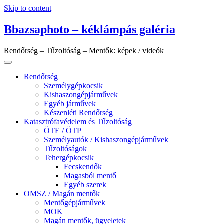
Skip to content
Bbazsaphoto – kéklámpás galéria
Rendőrség – Tűzoltóság – Mentők: képek / videók
Rendőrség
Személygépkocsik
Kishaszongépjárművek
Egyéb járművek
Készenléti Rendőrség
Katasztrófavédelem és Tűzoltóság
ÖTE / ÖTP
Személyautók / Kishaszongépjárművek
Tűzoltóságok
Tehergépkocsik
Fecskendők
Magasból mentő
Egyéb szerek
OMSZ / Magán mentők
Mentőgépjárművek
MOK
Magán mentők, ügyeletek