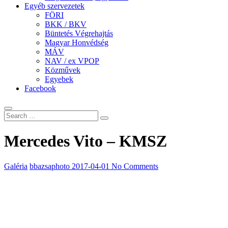
Egyéb szervezetek
FÖRI
BKK / BKV
Büntetés Végrehajtás
Magyar Honvédség
MÁV
NAV / ex VPOP
Közművek
Egyebek
Facebook
Mercedes Vito – KMSZ
Galéria
bbazsaphoto
2017-04-01
No Comments