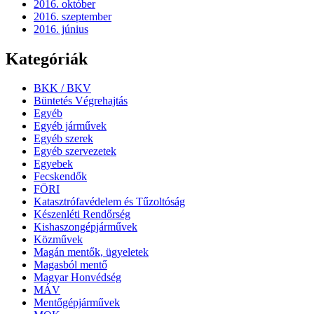
2016. október
2016. szeptember
2016. június
Kategóriák
BKK / BKV
Büntetés Végrehajtás
Egyéb
Egyéb járművek
Egyéb szerek
Egyéb szervezetek
Egyebek
Fecskendők
FÖRI
Katasztrófavédelem és Tűzoltóság
Készenléti Rendőrség
Kishaszongépjárművek
Közművek
Magán mentők, ügyeletek
Magasból mentő
Magyar Honvédség
MÁV
Mentőgépjárművek