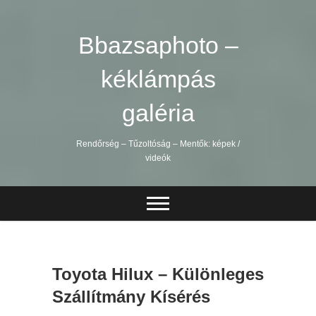
Skip
to
content
Bbazsaphoto –
kéklámpás
galéria
Rendőrség – Tűzoltóság – Mentők: képek /
videók
Toyota Hilux – Különleges
Szállítmány Kísérés