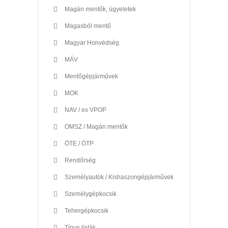
Magán mentők, ügyeletek
Magasból mentő
Magyar Honvédség
MÁV
Mentőgépjárművek
MOK
NAV / ex VPOP
OMSZ / Magán mentők
ÖTE / ÖTP
Rendőrség
Személyautók / Kishaszongépjárművek
Személygépkocsik
Tehergépkocsik
Típus listák