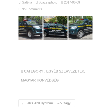
Galéria
bbazsaphoto
2017-06-09
No Comments
CATEGORY :
EGYÉB SZERVEZETEK
,
MAGYAR HONVÉDSÉG
←
Jelcz 420 Hydromil II – Vízágyú