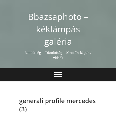
Skip
to
Bbazsaphoto –
content
kéklámpás
galéria
Rendőrség – Tűzoltóság – Mentők: képek /
videók
generali profile mercedes
(3)