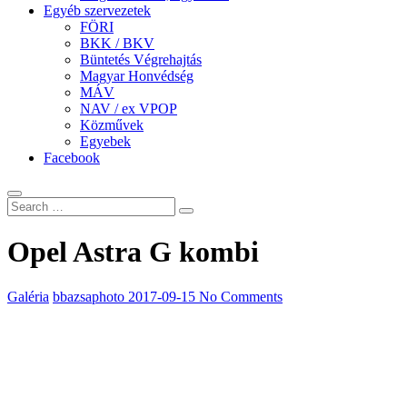
Egyéb szervezetek
FÖRI
BKK / BKV
Büntetés Végrehajtás
Magyar Honvédség
MÁV
NAV / ex VPOP
Közművek
Egyebek
Facebook
Opel Astra G kombi
Galéria
bbazsaphoto
2017-09-15
No Comments