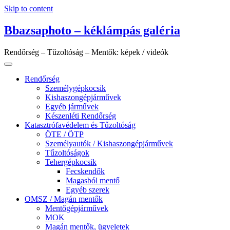
Skip to content
Bbazsaphoto – kéklámpás galéria
Rendőrség – Tűzoltóság – Mentők: képek / videók
Rendőrség
Személygépkocsik
Kishaszongépjárművek
Egyéb járművek
Készenléti Rendőrség
Katasztrófavédelem és Tűzoltóság
ÖTE / ÖTP
Személyautók / Kishaszongépjárművek
Tűzoltóságok
Tehergépkocsik
Fecskendők
Magasból mentő
Egyéb szerek
OMSZ / Magán mentők
Mentőgépjárművek
MOK
Magán mentők, ügyeletek