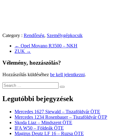
Category :
Rendőrség
,
Személygépkocsik
←
Opel Movano R3500 – NKH
ZUK
→
Vélemény, hozzászólás?
Hozzászólás küldéséhez
be kell jelentkezni
.
Legutóbbi bejegyzések
Mercedes 1627 Siewald – Tiszaföldvár ÖTE
Mercedes 1234 Rosenbauer – Tiszaföldvár ÖTP
Skoda Liaz – Mindszent ÖTE
IFA W50 – Földeák ÖTE
Magirus Deutz LF 16 – Ruzsa ÖTE