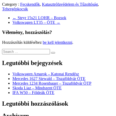
Category :
Fecskendők
,
Katasztrófavédelem és Tűzoltóság
,
Tehergépkocsik
←
Steyr 15s21 LOHR – Bozsok
Volkswagen LT35 – ÖTE
→
Vélemény, hozzászólás?
Hozzászólás küldéséhez
be kell jelentkezni
.
Legutóbbi bejegyzések
Volkswagen Amarok – Katonai Rendész
Mercedes 1627 Siewald – Tiszaföldvár ÖTE
Mercedes 1234 Rosenbauer – Tiszaföldvár ÖTP
Skoda Liaz – Mindszent ÖTE
IFA W50 – Földeák ÖTE
Legutóbbi hozzászólások
Archívum