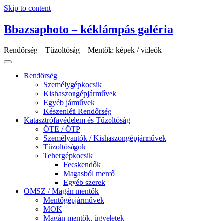
Skip to content
Bbazsaphoto – kéklámpás galéria
Rendőrség – Tűzoltóság – Mentők: képek / videók
Rendőrség
Személygépkocsik
Kishaszongépjárművek
Egyéb járművek
Készenléti Rendőrség
Katasztrófavédelem és Tűzoltóság
ÖTE / ÖTP
Személyautók / Kishaszongépjárművek
Tűzoltóságok
Tehergépkocsik
Fecskendők
Magasból mentő
Egyéb szerek
OMSZ / Magán mentők
Mentőgépjárművek
MOK
Magán mentők, ügyeletek