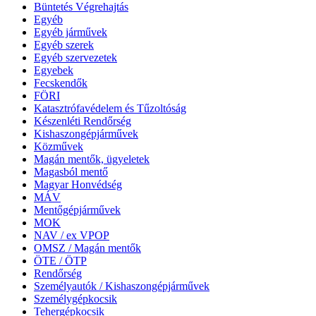
Büntetés Végrehajtás
Egyéb
Egyéb járművek
Egyéb szerek
Egyéb szervezetek
Egyebek
Fecskendők
FÖRI
Katasztrófavédelem és Tűzoltóság
Készenléti Rendőrség
Kishaszongépjárművek
Közművek
Magán mentők, ügyeletek
Magasból mentő
Magyar Honvédség
MÁV
Mentőgépjárművek
MOK
NAV / ex VPOP
OMSZ / Magán mentők
ÖTE / ÖTP
Rendőrség
Személyautók / Kishaszongépjárművek
Személygépkocsik
Tehergépkocsik