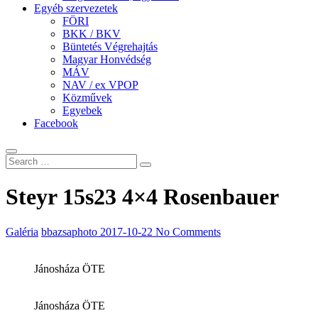
Egyéb szervezetek
FÖRI
BKK / BKV
Büntetés Végrehajtás
Magyar Honvédség
MÁV
NAV / ex VPOP
Közművek
Egyebek
Facebook
Steyr 15s23 4×4 Rosenbauer
Galéria
bbazsaphoto
2017-10-22
No Comments
Jánosháza ÖTE
Jánosháza ÖTE