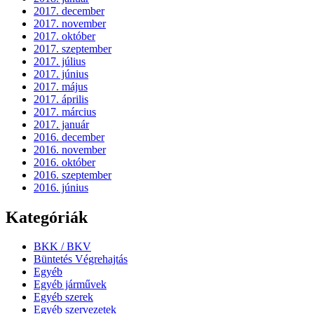
2017. december
2017. november
2017. október
2017. szeptember
2017. július
2017. június
2017. május
2017. április
2017. március
2017. január
2016. december
2016. november
2016. október
2016. szeptember
2016. június
Kategóriák
BKK / BKV
Büntetés Végrehajtás
Egyéb
Egyéb járművek
Egyéb szerek
Egyéb szervezetek