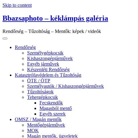
Skip to content
Bbazsaphoto – kéklámpás galéria
Rendőrség – Tűzoltóság – Mentők: képek / videók
Rendőrség
Személygépkocsik
Kishaszongépjárművek
Egyéb járművek
Készenléti Rendőrség
Katasztrófavédelem és Tűzoltóság
ÖTE / ÖTP
Személyautók / Kishaszongépjárművek
Tűzoltóságok
Tehergépkocsik
Fecskendők
Magasból mentő
Egyéb szerek
OMSZ / Magán mentők
Mentőgépjárművek
MOK
Magán mentők, ügyeletek