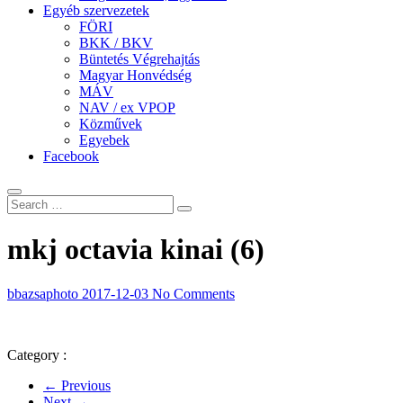
Egyéb szervezetek
FÖRI
BKK / BKV
Büntetés Végrehajtás
Magyar Honvédség
MÁV
NAV / ex VPOP
Közművek
Egyebek
Facebook
mkj octavia kinai (6)
bbazsaphoto
2017-12-03
No Comments
Category :
← Previous
Next →