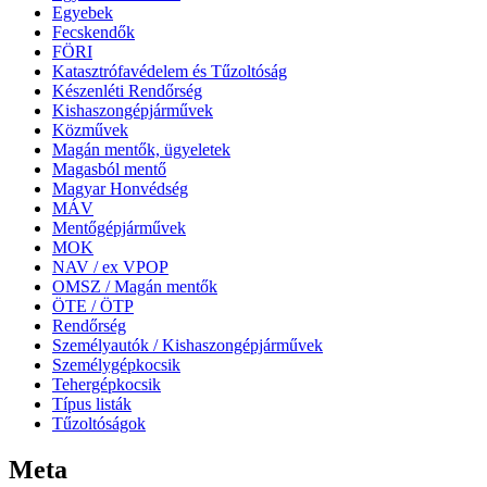
Egyebek
Fecskendők
FÖRI
Katasztrófavédelem és Tűzoltóság
Készenléti Rendőrség
Kishaszongépjárművek
Közművek
Magán mentők, ügyeletek
Magasból mentő
Magyar Honvédség
MÁV
Mentőgépjárművek
MOK
NAV / ex VPOP
OMSZ / Magán mentők
ÖTE / ÖTP
Rendőrség
Személyautók / Kishaszongépjárművek
Személygépkocsik
Tehergépkocsik
Típus listák
Tűzoltóságok
Meta