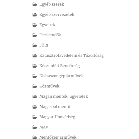
Egyéb szerek
Egyéb szervezetek
Egyebek
Fecskendők
FÖRI
Katasztrófavédelem és Tűzoltóság
Készenléti Rendőrség
Kishaszongépjárművek
Közművek
Magán mentők, ügyeletek
Magasból mentő
Magyar Honvédség
MÁV
Mentőgépjárművek