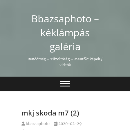
Skip
to
Bbazsaphoto –
content
kéklámpás
galéria
Rendőrség – Tűzoltóság – Mentők: képek /
videók
mkj skoda m7 (2)
bbazsaphoto
2020-02-29