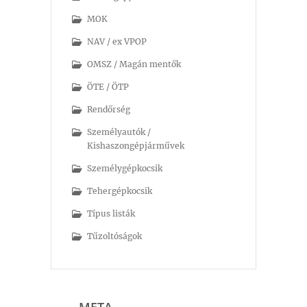
MOK
NAV / ex VPOP
OMSZ / Magán mentők
ÖTE / ÖTP
Rendőrség
Személyautók /
Kishaszongépjárművek
Személygépkocsik
Tehergépkocsik
Típus listák
Tűzoltóságok
META