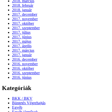
2018. március
2018. február
2018. január
2017. december
2017. november
2017. október
2017. szeptember
2017. július
2017. június
2017. május
2017. április
2017. március
2017. január
2016. december
2016. november
2016. október
2016. szeptember
2016. június
Kategóriák
BKK / BKV
Büntetés Végrehajtás
Egyéb
Egyéb járművek