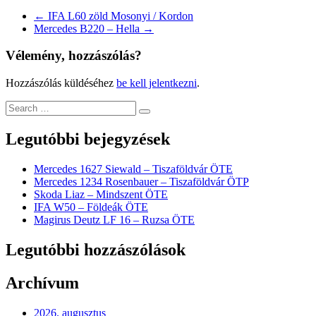
←
IFA L60 zöld Mosonyi / Kordon
Mercedes B220 – Hella
→
Vélemény, hozzászólás?
Hozzászólás küldéséhez
be kell jelentkezni
.
Legutóbbi bejegyzések
Mercedes 1627 Siewald – Tiszaföldvár ÖTE
Mercedes 1234 Rosenbauer – Tiszaföldvár ÖTP
Skoda Liaz – Mindszent ÖTE
IFA W50 – Földeák ÖTE
Magirus Deutz LF 16 – Ruzsa ÖTE
Legutóbbi hozzászólások
Archívum
2026. augusztus