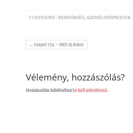
CATEGORY :
RENDŐRSÉG
,
SZEMÉLYGÉPKOCSIK
←
Csepel 754 – BKV új dekor
Vélemény, hozzászólás?
Hozzászólás küldéséhez
be kell jelentkezni
.