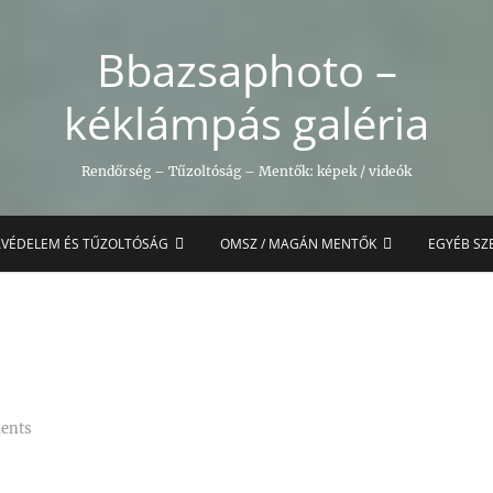
Bbazsaphoto –
kéklámpás galéria
Rendőrség – Tűzoltóság – Mentők: képek / videók
AVÉDELEM ÉS TŰZOLTÓSÁG
OMSZ / MAGÁN MENTŐK
EGYÉB SZ
ents