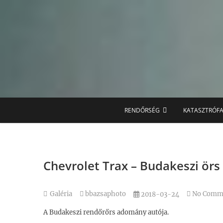
Skip
to
content
RENDŐRSÉG
KATASZTRÓF
Chevrolet Trax – Budakeszi örs
Galéria
bbazsaphoto
No Comm
2018-03-24
A Budakeszi rendőrőrs adomány autója.