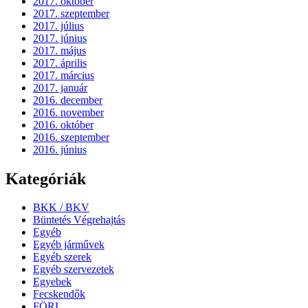
2017. október
2017. szeptember
2017. július
2017. június
2017. május
2017. április
2017. március
2017. január
2016. december
2016. november
2016. október
2016. szeptember
2016. június
Kategóriák
BKK / BKV
Büntetés Végrehajtás
Egyéb
Egyéb járművek
Egyéb szerek
Egyéb szervezetek
Egyebek
Fecskendők
FÖRI