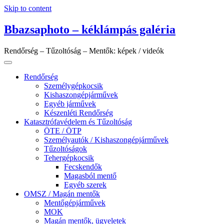
Skip to content
Bbazsaphoto – kéklámpás galéria
Rendőrség – Tűzoltóság – Mentők: képek / videók
Rendőrség
Személygépkocsik
Kishaszongépjárművek
Egyéb járművek
Készenléti Rendőrség
Katasztrófavédelem és Tűzoltóság
ÖTE / ÖTP
Személyautók / Kishaszongépjárművek
Tűzoltóságok
Tehergépkocsik
Fecskendők
Magasból mentő
Egyéb szerek
OMSZ / Magán mentők
Mentőgépjárművek
MOK
Magán mentők, ügyeletek