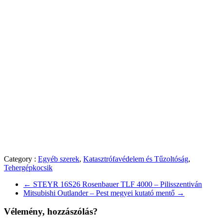
Category :
Egyéb szerek
,
Katasztrófavédelem és Tűzoltóság
,
Tehergépkocsik
←
STEYR 16S26 Rosenbauer TLF 4000 – Pilisszentiván
Mitsubishi Outlander – Pest megyei kutató mentő
→
Vélemény, hozzászólás?