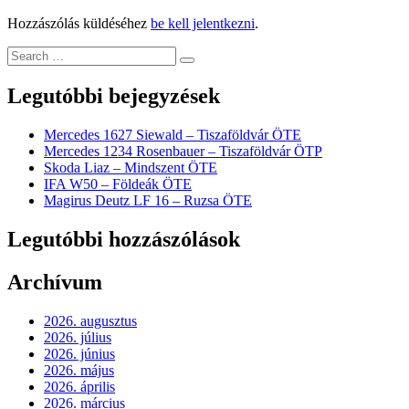
Hozzászólás küldéséhez
be kell jelentkezni
.
Legutóbbi bejegyzések
Mercedes 1627 Siewald – Tiszaföldvár ÖTE
Mercedes 1234 Rosenbauer – Tiszaföldvár ÖTP
Skoda Liaz – Mindszent ÖTE
IFA W50 – Földeák ÖTE
Magirus Deutz LF 16 – Ruzsa ÖTE
Legutóbbi hozzászólások
Archívum
2026. augusztus
2026. július
2026. június
2026. május
2026. április
2026. március