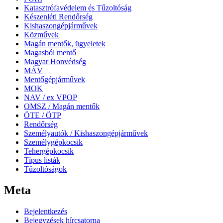
Katasztrófavédelem és Tűzoltóság
Készenléti Rendőrség
Kishaszongépjárművek
Közművek
Magán mentők, ügyeletek
Magasból mentő
Magyar Honvédség
MÁV
Mentőgépjárművek
MOK
NAV / ex VPOP
OMSZ / Magán mentők
ÖTE / ÖTP
Rendőrség
Személyautók / Kishaszongépjárművek
Személygépkocsik
Tehergépkocsik
Típus listák
Tűzoltóságok
Meta
Bejelentkezés
Bejegyzések hírcsatorna