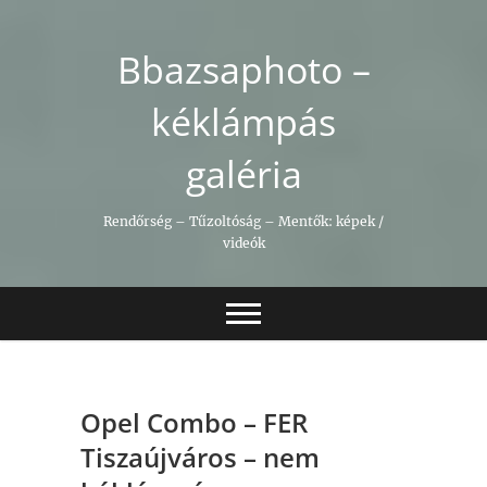
Skip
to
Bbazsaphoto –
content
kéklámpás
galéria
Rendőrség – Tűzoltóság – Mentők: képek /
videók
Opel Combo – FER
Tiszaújváros – nem