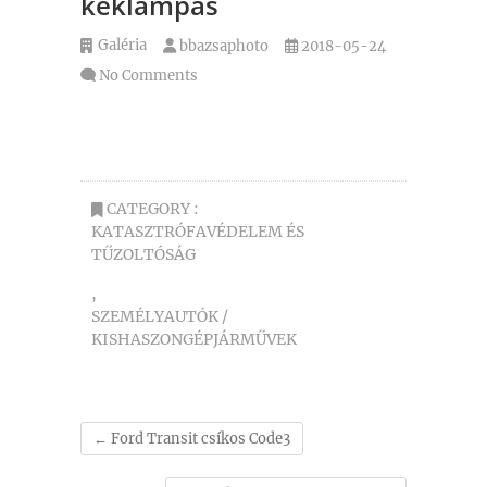
kéklámpás
Galéria
bbazsaphoto
2018-05-24
No Comments
CATEGORY :
KATASZTRÓFAVÉDELEM ÉS
TŰZOLTÓSÁG
,
SZEMÉLYAUTÓK /
KISHASZONGÉPJÁRMŰVEK
←
Ford Transit csíkos Code3