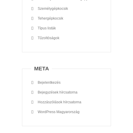
Személygépkocsik
Tehergépkocsik
Típus listák
Tűzoltóságok
META
Bejelentkezés
Bejegyzések hírcsatorna
Hozzászólások hírcsatorna
WordPress Magyarország