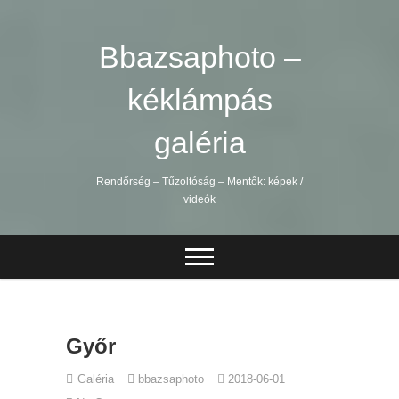
Skip
to
content
Bbazsaphoto –
kéklámpás
galéria
Rendőrség – Tűzoltóság – Mentők: képek /
videók
Győr
Galéria
bbazsaphoto
2018-06-01