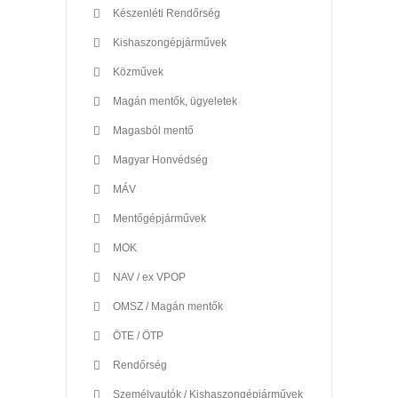
Készenléti Rendőrség
Kishaszongépjárművek
Közművek
Magán mentők, ügyeletek
Magasból mentő
Magyar Honvédség
MÁV
Mentőgépjárművek
MOK
NAV / ex VPOP
OMSZ / Magán mentők
ÖTE / ÖTP
Rendőrség
Személyautók / Kishaszongépjárművek