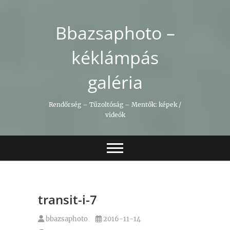
Skip
to
Bbazsaphoto –
content
kéklámpás
galéria
Rendőrség – Tűzoltóság – Mentők: képek /
videók
transit-i-7
bbazsaphoto
2016-11-14