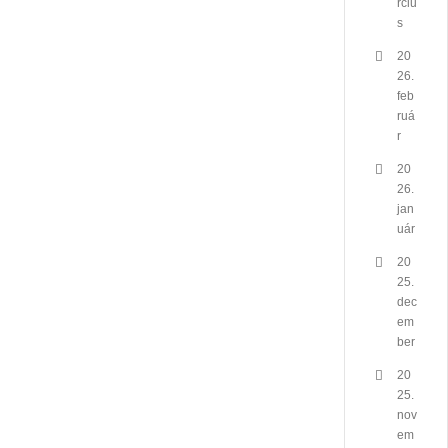
rciu
s
20
26.
feb
ruá
r
20
26.
jan
uár
20
25.
dec
em
ber
20
25.
nov
em