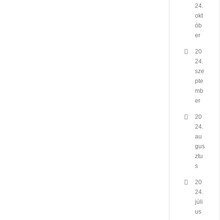
24.
okt
ób
er
20
24.
sze
pte
mb
er
20
24.
au
gus
ztu
s
20
24.
júli
us