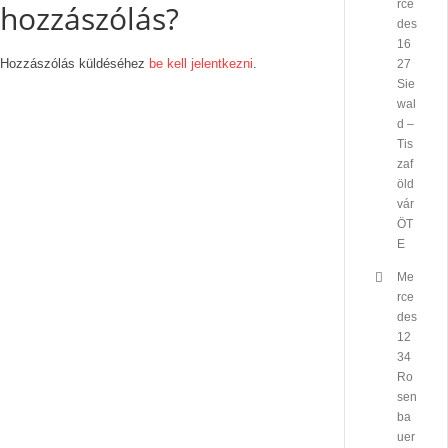
rce
hozzászólás?
des
16
Hozzászólás küldéséhez
be kell jelentkezni
.
27
Sie
wal
d –
Tis
zaf
öld
vár
ÖT
E
Me
rce
des
12
34
Ro
sen
ba
uer