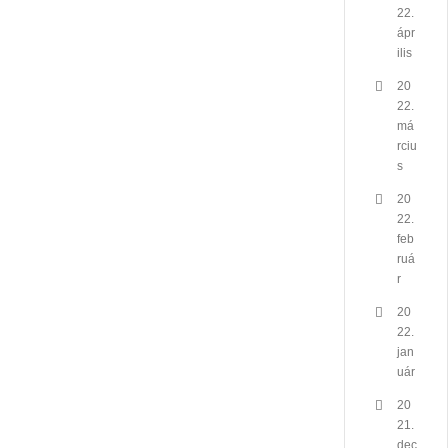
22.
ápr
ilis
20
22.
má
rciu
s
20
22.
feb
ruá
r
20
22.
jan
uár
20
21.
dec