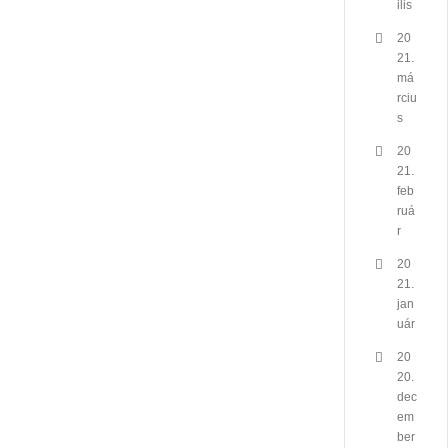
ilis
20
21.
má
rciu
s
20
21.
feb
ruá
r
20
21.
jan
uár
20
20.
dec
em
ber