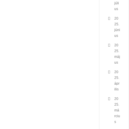
júli
us
20
25.
júni
us
20
25.
máj
us
20
25.
ápr
ilis
20
25.
má
rciu
s