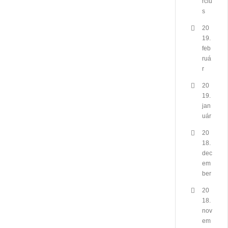
rciu
s
20
19.
feb
ruá
r
20
19.
jan
uár
20
18.
dec
em
ber
20
18.
nov
em