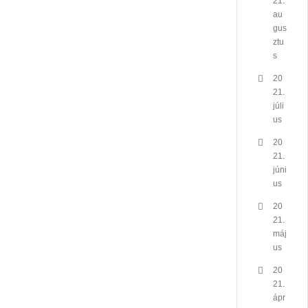
21.
au
gus
ztu
s
20
21.
júli
us
20
21.
júni
us
20
21.
máj
us
20
21.
ápr