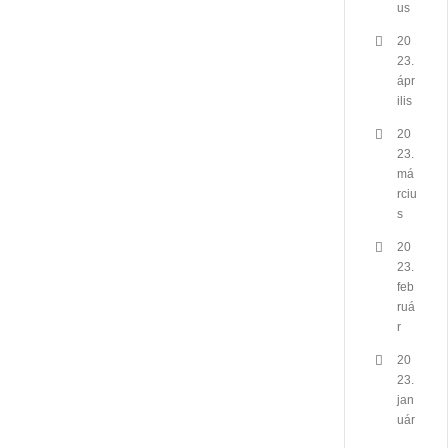
us
20
23.
ápr
ilis
20
23.
má
rciu
s
20
23.
feb
ruá
r
20
23.
jan
uár