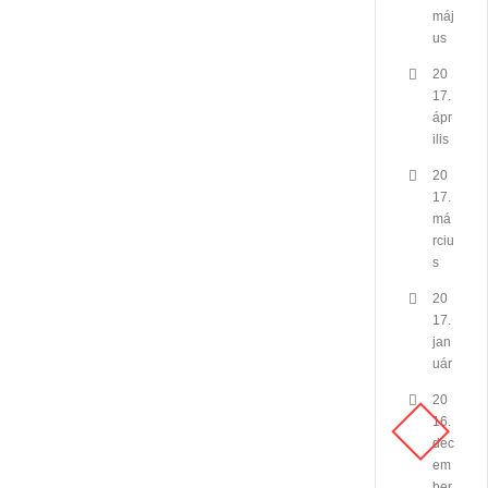
máj
us
20
17.
ápr
ilis
20
17.
má
rciu
s
20
17.
jan
uár
20
16.
dec
em
ber