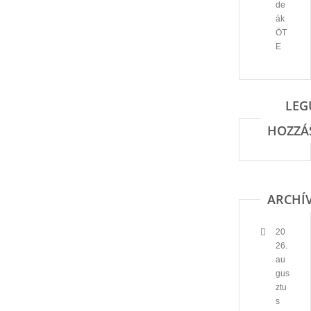
de
ák
ÖT
E
LEG
HOZZÁ
ARCHÍ
20
26.
au
gus
ztu
s