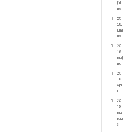
júli
us
20
18.
júni
us
20
18.
máj
us
20
18.
ápr
ilis
20
18.
má
rciu
s