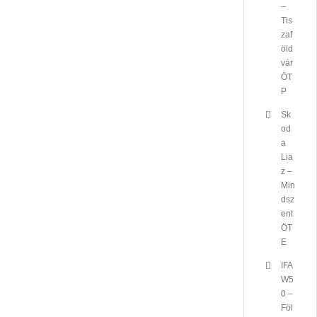
–
Tis
zaf
öld
vár
ÖT
P
Sk
od
a
Lia
z –
Min
dsz
ent
ÖT
E
IFA
W5
0 –
Föl