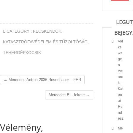
LEGUT
CATEGORY :
FECSKENDŐK
,
BEJEGY
Vol
KATASZTRÓFAVÉDELEM ÉS TŰZOLTÓSÁG
,
ks
TEHERGÉPKOCSIK
wa
ge
n
Am
aro
←
Mercedes Actros 2036 Rosenbauer – FER
k –
Kat
Mercedes E – fekete
→
on
ai
Re
nd
ész
Vélemény,
Me