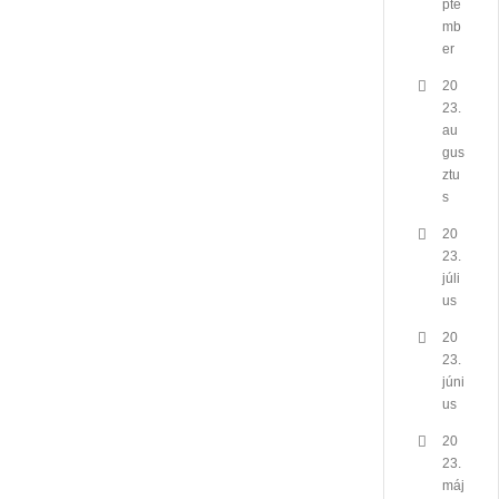
pte
mb
er
20
23.
au
gus
ztu
s
20
23.
júli
us
20
23.
júni
us
20
23.
máj