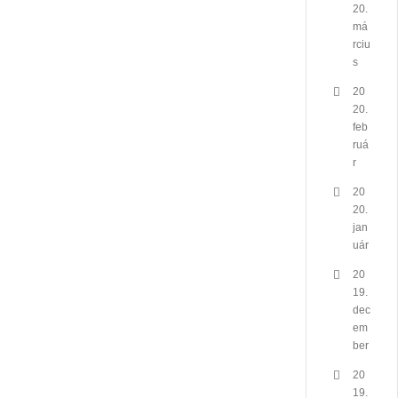
20.
má
rciu
s
20
20.
feb
ruá
r
20
20.
jan
uár
20
19.
dec
em
ber
20
19.