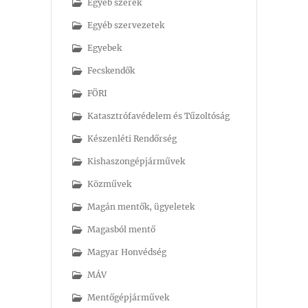
Egyéb szerek
Egyéb szervezetek
Egyebek
Fecskendők
FÖRI
Katasztrófavédelem és Tűzoltóság
Készenléti Rendőrség
Kishaszongépjárművek
Közművek
Magán mentők, ügyeletek
Magasból mentő
Magyar Honvédség
MÁV
Mentőgépjárművek