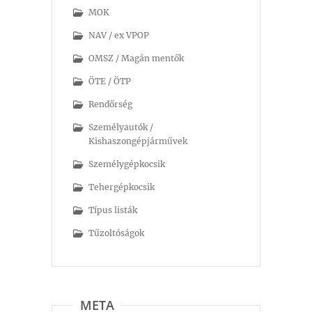
MOK
NAV / ex VPOP
OMSZ / Magán mentők
ÖTE / ÖTP
Rendőrség
Személyautók /
Kishaszongépjárművek
Személygépkocsik
Tehergépkocsik
Típus listák
Tűzoltóságok
META