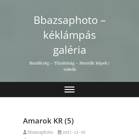
Skip
to
Bbazsaphoto –
content
kéklámpás
galéria
Rendőrség – Tűzoltóság – Mentők: képek /
videók
Amarok KR (5)
bbazsaphoto
2017-12-16