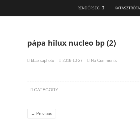
S
RENDŐRSÉG
KATASZTRÓFA
k
i
p
t
o
pápa hilux nucleo bp (2)
c
o
n
bbazsaphoto
2019-10-27
No Comments
t
e
n
t
CATEGORY :
← Previous