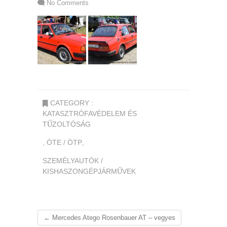
No Comments
CATEGORY :
KATASZTRÓFAVÉDELEM ÉS
TŰZOLTÓSÁG
,
ÖTE / ÖTP
,
SZEMÉLYAUTÓK /
KISHASZONGÉPJÁRMŰVEK
←
Mercedes Atego Rosenbauer AT – vegyes