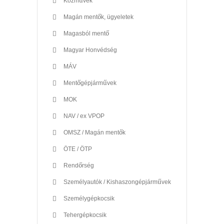
Közművek
Magán mentők, ügyeletek
Magasból mentő
Magyar Honvédség
MÁV
Mentőgépjárművek
MOK
NAV / ex VPOP
OMSZ / Magán mentők
ÖTE / ÖTP
Rendőrség
Személyautók / Kishaszongépjárművek
Személygépkocsik
Tehergépkocsik