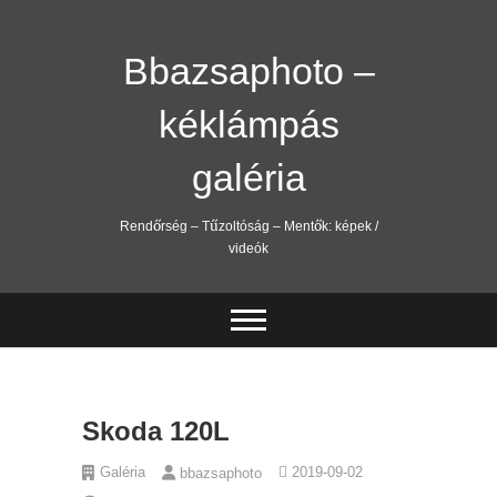
Skip
to
content
Bbazsaphoto –
kéklámpás
galéria
Rendőrség – Tűzoltóság – Mentők: képek /
videók
Skoda 120L
Galéria
2019-09-02
bbazsaphoto