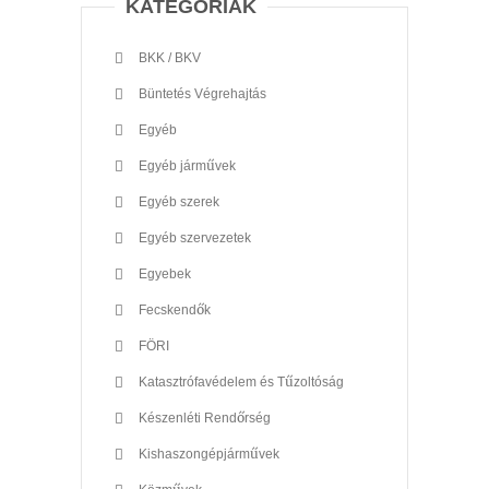
KATEGÓRIÁK
BKK / BKV
Büntetés Végrehajtás
Egyéb
Egyéb járművek
Egyéb szerek
Egyéb szervezetek
Egyebek
Fecskendők
FÖRI
Katasztrófavédelem és Tűzoltóság
Készenléti Rendőrség
Kishaszongépjárművek