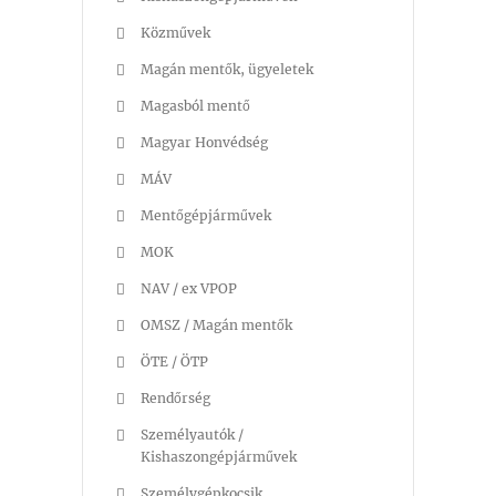
Közművek
Magán mentők, ügyeletek
Magasból mentő
Magyar Honvédség
MÁV
Mentőgépjárművek
MOK
NAV / ex VPOP
OMSZ / Magán mentők
ÖTE / ÖTP
Rendőrség
Személyautók /
Kishaszongépjárművek
Személygépkocsik