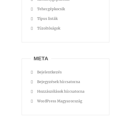
Tehergépkocsik
Típus listák
Tűzoltóságok
META
Bejelentkezés
Bejegyzések hírcsatorna
Hozzászólások hírcsatorna
WordPress Magyarország