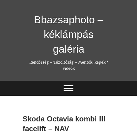
Skip
to
content
Bbazsaphoto –
kéklámpás
galéria
Rendőrség – Tűzoltóság – Mentők: képek /
videók
Skoda Octavia kombi III
facelift – NAV