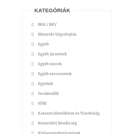
KATEGÓRIÁK
BKK / BKV
Büntetés Végrehajtás
Egyéb
Egyéb járművek
Egyéb szerek
Egyéb szervezetek
Egyebek
Fecskendők
FÖRI
Katasztrófavédelem és Tűzoltóság
Készenléti Rendőrség
Kishaszongépjárművek