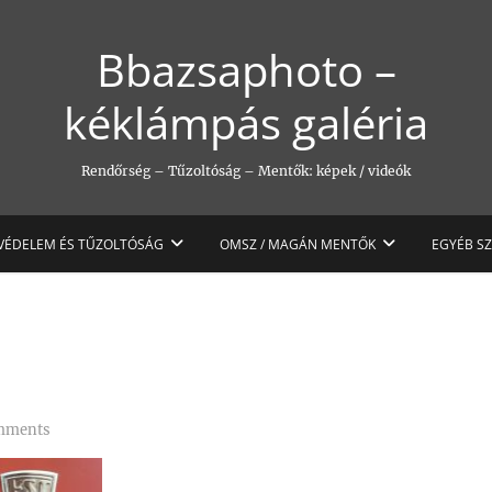
Bbazsaphoto –
kéklámpás galéria
Rendőrség – Tűzoltóság – Mentők: képek / videók
VÉDELEM ÉS TŰZOLTÓSÁG
OMSZ / MAGÁN MENTŐK
EGYÉB S
mments