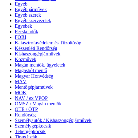
Egyéb
Egyéb járművek
Egyéb szerek
Egyéb szervezetek
Egyebek
Fecskendők
FÖRI
Katasztrófavédelem és Tűzoltóság
Készenléti Rendőrség
Kishaszongépjárművek
Közművek
Magán mentők, ügyeletek
Magasból mentő
Magyar Honvédség
MÁV
Mentőgépjárművek
MOK
NAV / ex VPOP
OMSZ / Magán mentők
ÖTE / ÖTP
Rendőrség
Személyautók / Kishaszongépjárművek
Személygépkocsik
Tehergépkocsik
Típus listák