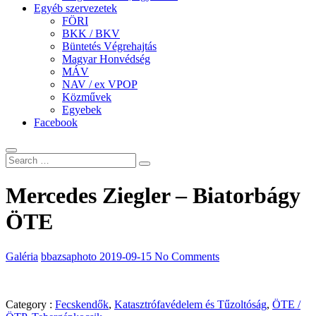
Egyéb szervezetek
FÖRI
BKK / BKV
Büntetés Végrehajtás
Magyar Honvédség
MÁV
NAV / ex VPOP
Közművek
Egyebek
Facebook
Mercedes Ziegler – Biatorbágy
ÖTE
Galéria
bbazsaphoto
2019-09-15
No Comments
Category :
Fecskendők
,
Katasztrófavédelem és Tűzoltóság
,
ÖTE /