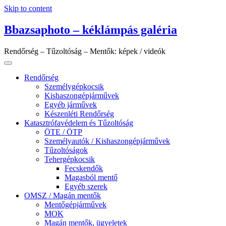
Skip to content
Bbazsaphoto – kéklámpás galéria
Rendőrség – Tűzoltóság – Mentők: képek / videók
Rendőrség
Személygépkocsik
Kishaszongépjárművek
Egyéb járművek
Készenléti Rendőrség
Katasztrófavédelem és Tűzoltóság
ÖTE / ÖTP
Személyautók / Kishaszongépjárművek
Tűzoltóságok
Tehergépkocsik
Fecskendők
Magasból mentő
Egyéb szerek
OMSZ / Magán mentők
Mentőgépjárművek
MOK
Magán mentők, ügyeletek