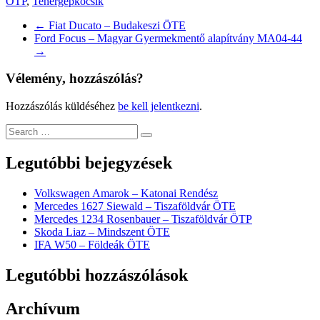
ÖTP
,
Tehergépkocsik
←
Fiat Ducato – Budakeszi ÖTE
Ford Focus – Magyar Gyermekmentő alapítvány MA04-44
→
Vélemény, hozzászólás?
Hozzászólás küldéséhez
be kell jelentkezni
.
Legutóbbi bejegyzések
Volkswagen Amarok – Katonai Rendész
Mercedes 1627 Siewald – Tiszaföldvár ÖTE
Mercedes 1234 Rosenbauer – Tiszaföldvár ÖTP
Skoda Liaz – Mindszent ÖTE
IFA W50 – Földeák ÖTE
Legutóbbi hozzászólások
Archívum