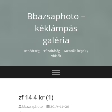
Skip
to
Bbazsaphoto –
content
kéklámpás
galéria
Rendőrség – Tűzoltóság – Mentők: képek /
videók
zf 14 4 kr (1)
bbazsaphoto
2019-11-20